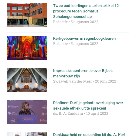
Twee oud-leerlingen starten artikel 12-
procedure tegen Gomarus
Scholengemeenschap
Redactie
5 augustus 2022
Kerkgebouwen in regenboogkleuren
Redactie
5 augustus 2022
Impressie: conferentie over Bijbels
man/vrouw zijn
Swawek van der Meer
20 juni 2022
Räsänen: Durf je geloofsovertuiging over
seksuele ethiek uit te spreken!
ds. B. A. Zuiddam
10 april 2022
Dankbaarheid en opluchting bij ds. A. Kort;