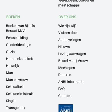
Wereldbeeld, cultuur en
maatschappij
BOEKEN
OVER ONS
Boeken van Bijbels
Wie zijn wij?
Beraad M/V
Visie en doel
Echtscheiding
Aanbevelingen
Genderideologie
Nieuws
Gezin
Lezing aanvragen
Homoseksualiteit
Bestel Man | Vrouw
Huwelijk
Meehelpen
Man
Doneren
Man en vrouw
ANBI-informatie
Seksualiteit
FAQ
Seksueel misbruik
Contact
Single
Transgender