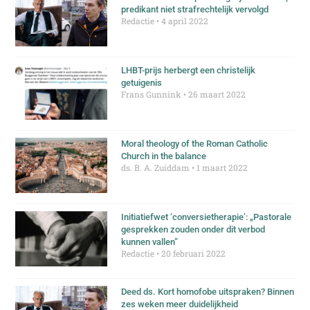
predikant niet strafrechtelijk vervolgd
Redactie
4 april 2022
LHBT-prijs herbergt een christelijk
getuigenis
Frans Gunnink
26 maart 2022
Moral theology of the Roman Catholic
Church in the balance
ds. B. A. Zuiddam
1 maart 2022
Initiatiefwet ‘conversietherapie’: „Pastorale
gesprekken zouden onder dit verbod
kunnen vallen”
Redactie
20 februari 2022
Deed ds. Kort homofobe uitspraken? Binnen
zes weken meer duidelijkheid