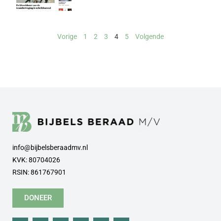
Vorige
1
2
3
4
5
Volgende
info@bijbelsberaadmv.nl
KVK: 80704026
RSIN: 861767901
DONEER