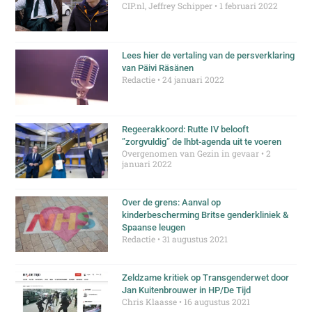
CIP.nl, Jeffrey Schipper
1 februari 2022
Lees hier de vertaling van de persverklaring
van Päivi Räsänen
Redactie
24 januari 2022
Regeerakkoord: Rutte IV belooft
”zorgvuldig” de lhbt-agenda uit te voeren
Overgenomen van Gezin in gevaar
2
januari 2022
Over de grens: Aanval op
kinderbescherming Britse genderkliniek &
Spaanse leugen
Redactie
31 augustus 2021
Zeldzame kritiek op Transgenderwet door
Jan Kuitenbrouwer in HP/De Tijd
Chris Klaasse
16 augustus 2021