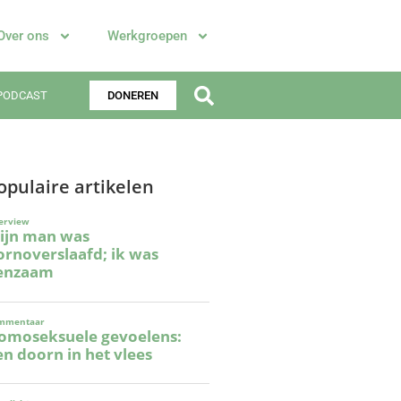
Over ons
Werkgroepen
PODCAST
DONEREN
opulaire artikelen