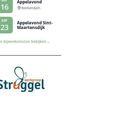
SEP
Appelavond
16
Werkendam
SEP
Appelavond Sint-
23
Maartensdijk
le bijeenkomsten bekijken
→