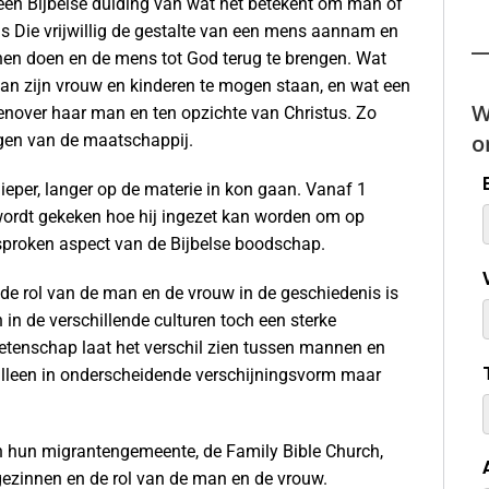
en Bijbelse duiding van wat het betekent om man of
tus Die vrijwillig de gestalte van een mens aannam en
en doen en de mens tot God terug te brengen. Wat
an zijn vrouw en kinderen te mogen staan, en wat een
W
egenover haar man en ten opzichte van Christus. Zo
o
egen van de maatschappij.
per, langer op de materie in kon gaan. Vanaf 1
 wordt gekeken hoe hij ingezet kan worden om op
esproken aspect van de Bijbelse boodschap.
 de rol van de man en de vrouw in de geschiedenis is
in de verschillende culturen toch een sterke
etenschap laat het verschil zien tussen mannen en
 alleen in onderscheidende verschijningsvorm maar
in hun migrantengemeente, de Family Bible Church,
gezinnen en de rol van de man en de vrouw.