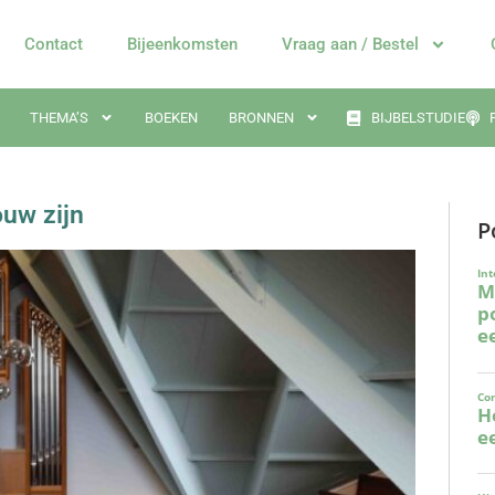
Contact
Bijeenkomsten
Vraag aan / Bestel
THEMA’S
BOEKEN
BRONNEN
BIJBELSTUDIE
ouw zijn
P