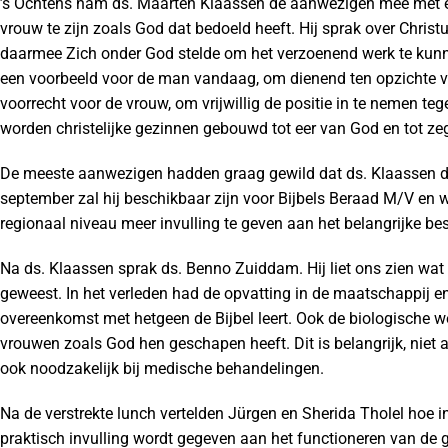
’s Ochtens nam ds. Maarten Klaassen de aanwezigen mee met e
vrouw te zijn zoals God dat bedoeld heeft. Hij sprak over Chris
daarmee Zich onder God stelde om het verzoenend werk te kunn
een voorbeeld voor de man vandaag, om dienend ten opzichte v
voorrecht voor de vrouw, om vrijwillig de positie in te nemen t
worden christelijke gezinnen gebouwd tot eer van God en tot z
De meeste aanwezigen hadden graag gewild dat ds. Klaassen die
september zal hij beschikbaar zijn voor Bijbels Beraad M/V en
regionaal niveau meer invulling te geven aan het belangrijke b
Na ds. Klaassen sprak ds. Benno Zuiddam. Hij liet ons zien wat
geweest. In het verleden had de opvatting in de maatschappij en 
overeenkomst met hetgeen de Bijbel leert. Ook de biologische w
vrouwen zoals God hen geschapen heeft. Dit is belangrijk, niet
ook noodzakelijk bij medische behandelingen.
Na de verstrekte lunch vertelden Jürgen en Sherida Tholel hoe 
praktisch invulling wordt gegeven aan het functioneren van de 