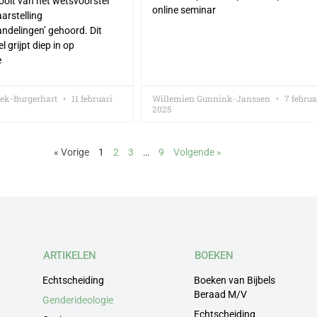
ooit van het wetsvoorstel
online seminar
arstelling
ndelingen’ gehoord. Dit
 grijpt diep in op
e
oek-Burgerhart
11 februari
Willemien Gunnink-Janssen
7 februa
2025
« Vorige
1
2
3
…
9
Volgende »
ARTIKELEN
BOEKEN
Echtscheiding
Boeken van Bijbels
Beraad M/V
Genderideologie
Echtscheiding