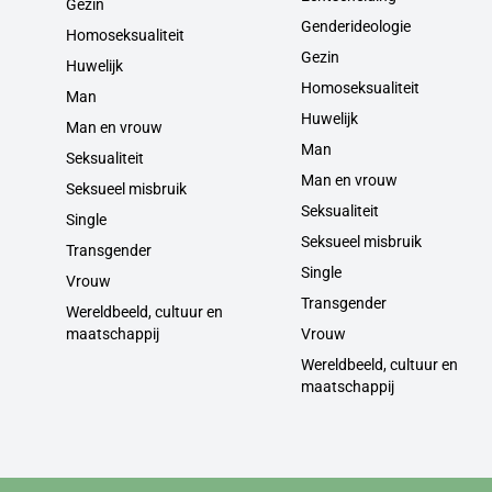
Gezin
Genderideologie
Homoseksualiteit
Gezin
Huwelijk
Homoseksualiteit
Man
Huwelijk
Man en vrouw
Man
Seksualiteit
Man en vrouw
Seksueel misbruik
Seksualiteit
Single
Seksueel misbruik
Transgender
Single
Vrouw
Transgender
Wereldbeeld, cultuur en
maatschappij
Vrouw
Wereldbeeld, cultuur en
maatschappij