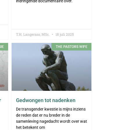
indringende documentaire over.
T.H. Langeraar, MSc.
18 juli 2025
IE
THE PASTORS WIFE
r
Gedwongen tot nadenken
De transgender kwestie is mijns inziens
de reden dat er nu breder in de
samenleving nagedacht wordt over wat
het betekent om