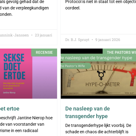
als gevolg gehad dat de
Protocol is niet in staat tot een objecti
d van de verpleegkundigen
oordeel.
onden.
Gunnink-Janssen
23 januari
Dr. B.J. Spruyt
9 januari 2026
RECENSIE
THE PASTORS WI
et ertoe
De nasleep van de
transgender hype
beschrijft Jantine Nierop hoe
rde van voorstander van
De transgenderhype lijkt voorbij. De
isme in een radicaal
schade en chaos die achterblijft is