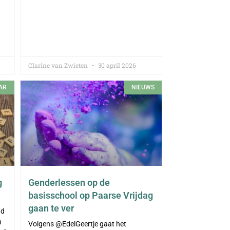
Clarine van Zwieten
30 april 2026
AR
NIEUWS
g
Genderlessen op de
basisschool op Paarse Vrijdag
gaan te ver
ad
h
Volgens @EdelGeertje gaat het