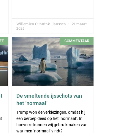
Willemien Gunnink-Janssen
21 maart
2025
FE
COMMENTAAR
t
De smeltende ijsschots van
het ‘normaal’
Trump won de verkiezingen, omdat hij
it
een beroep deed op het ‘normaal’. In
hoeverre kunnen wij gebruikmaken van
wat men ‘normaal’ vindt?