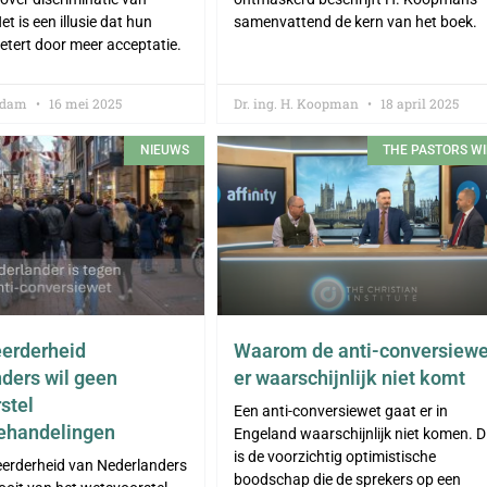
t is een illusie dat hun
samenvattend de kern van het boek.
betert door meer acceptatie.
iddam
16 mei 2025
Dr. ing. H. Koopman
18 april 2025
NIEUWS
THE PASTORS WI
erderheid
Waarom de anti-conversiewe
ders wil geen
er waarschijnlijk niet komt
stel
Een anti-conversiewet gaat er in
ehandelingen
Engeland waarschijnlijk niet komen. D
is de voorzichtig optimistische
eerderheid van Nederlanders
boodschap die de sprekers op een