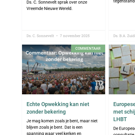
tegenstand
Ds. C. Sonnevelt sprak over onze
Vreemde Nieuwe Wereld.
Ds. C. Sonnevelt
7 november 2025
Ds. B.A. Zu
COMMENTAAR
Echte Opwekking kan niet
Europes
zonder bekering
met schi
LHBT
Je mag komen zoals je bent, maar niet
blijven zoals je bent. Dat is een
De Europes
spanning waar veel kerken en
consultatie