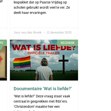
ef
lespakket dat op Paarse Vrijdag op
scholen gebruikt wordt veel te ver. Ze
deelt haar ervaringen.
Jaco van den Broek
12 december 2025
FE
RECENSIE
Documentaire ‘Wat is liefde?’
‘Wat is liefde?’ Deze vraag staat vaak
centraal in gesprekken met lhbt’ers.
‘Christendom’ maakte hier een