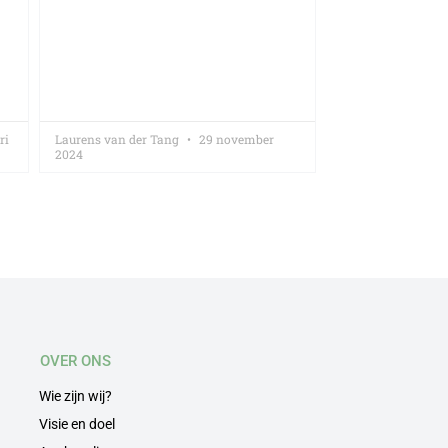
ri
Laurens van der Tang
29 november
2024
OVER ONS
Wie zijn wij?
Visie en doel