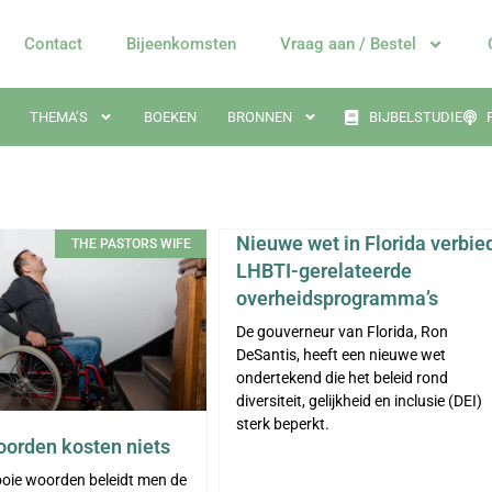
Contact
Bijeenkomsten
Vraag aan / Bestel
THEMA’S
BOEKEN
BRONNEN
BIJBELSTUDIE
Nieuwe wet in Florida verbie
THE PASTORS WIFE
LHBTI-gerelateerde
overheidsprogramma’s
De gouverneur van Florida, Ron
DeSantis, heeft een nieuwe wet
ondertekend die het beleid rond
diversiteit, gelijkheid en inclusie (DEI)
sterk beperkt.
orden kosten niets
oie woorden beleidt men de