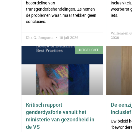
beoordeling van
inclusiviteit
transgenderbehandelingen. Ze nemen
weerbarsti
de problemen waar, maar trekken geen
iets.
conclusies.
Willemien 
Dhr. G. Jongsma
10 juli 2026
2026
UITGELICHT
Kritisch rapport
De eenzi
genderdysforie vanuit het
inclusie
ministerie van gezondheid in
Uw beleid h
de VS
“bewondere