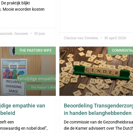
. De praktijk blijkt
g. Mooie woorden kosten
Gunnink-Janssen
19 juni
Clarine van Zwieten
30 april 2026
THE PASTORS WIFE
COMMENTA
jdige empathie van
Beoordeling Transgenderzor
f beleid
in handen belanghebbenden
eeft een
De commissie van de Gezondheidsra
nswaardig en nobel doel”,
die de Kamer adviseert over The Dutc