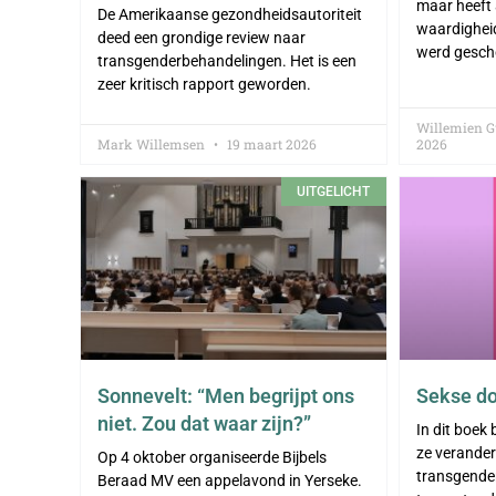
maar heeft 
De Amerikaanse gezondheidsautoriteit
waardighei
deed een grondige review naar
werd gesch
transgenderbehandelingen. Het is een
zeer kritisch rapport geworden.
Willemien 
Mark Willemsen
19 maart 2026
2026
UITGELICHT
Sonnevelt: “Men begrijpt ons
Sekse do
niet. Zou dat waar zijn?”
In dit boek 
ze verande
Op 4 oktober organiseerde Bijbels
transgender
Beraad MV een appelavond in Yerseke.