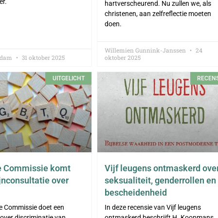
er.
hartverscheurend. Nu zullen we, als
christenen, aan zelfreflectie moeten
doen.
Willemien Gunnink-Janssen
24
iddam
31 oktober 2025
oktober 2025
UITGELICHT
RECENS
e Commissie komt
Vijf leugens ontmaskerd ove
jnconsultatie over
seksualiteit, genderrollen en
bescheidenheid
e Commissie doet een
In deze recensie van Vijf leugens
 over discriminatie van
ontmaskerd beschrijft H. Koopmans