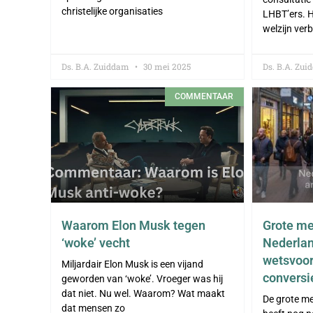
christelijke organisaties
LHBT’ers. He
welzijn ver
Ds. B.A. Zuiddam
30 mei 2025
Ds. B.A. Zu
COMMENTAAR
Waarom Elon Musk tegen
Grote me
‘woke’ vecht
Nederlan
wetsvoor
Miljardair Elon Musk is een vijand
conversi
geworden van ‘woke’. Vroeger was hij
dat niet. Nu wel. Waarom? Wat maakt
De grote m
dat mensen zo