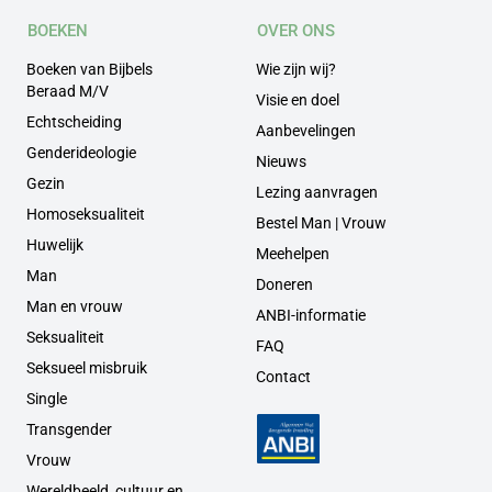
BOEKEN
OVER ONS
Boeken van Bijbels
Wie zijn wij?
Beraad M/V
Visie en doel
Echtscheiding
Aanbevelingen
Genderideologie
Nieuws
Gezin
Lezing aanvragen
Homoseksualiteit
Bestel Man | Vrouw
Huwelijk
Meehelpen
Man
Doneren
Man en vrouw
ANBI-informatie
Seksualiteit
FAQ
Seksueel misbruik
Contact
Single
Transgender
Vrouw
Wereldbeeld, cultuur en