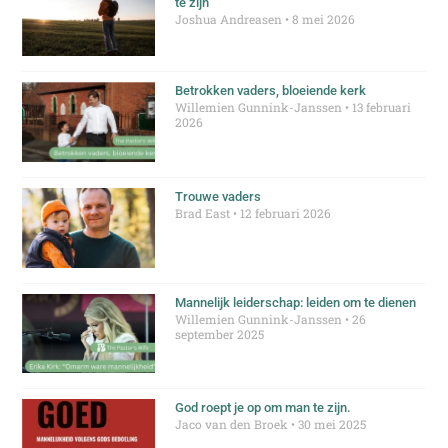
te zijn
Joshua Andreasen
8 mei 2026
Betrokken vaders, bloeiende kerk
Willemien Gunnink-Janssen
13 februari
2026
Trouwe vaders
Brad East
12 februari 2026
Mannelijk leiderschap: leiden om te dienen
Willemien Gunnink-Janssen
26
september 2025
God roept je op om man te zijn.
Jaco van den Broek
30 mei 2025