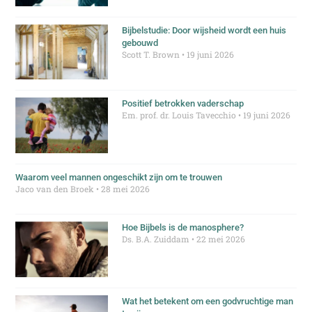
Bijbelstudie: Door wijsheid wordt een huis
gebouwd
Scott T. Brown
19 juni 2026
Positief betrokken vaderschap
Em. prof. dr. Louis Tavecchio
19 juni 2026
Waarom veel mannen ongeschikt zijn om te trouwen
Jaco van den Broek
28 mei 2026
Hoe Bijbels is de manosphere?
Ds. B.A. Zuiddam
22 mei 2026
Wat het betekent om een godvruchtige man