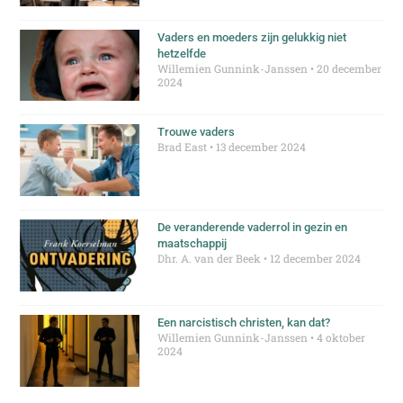
Vaders en moeders zijn gelukkig niet
hetzelfde
Willemien Gunnink-Janssen
20 december
2024
Trouwe vaders
Brad East
13 december 2024
De veranderende vaderrol in gezin en
maatschappij
Dhr. A. van der Beek
12 december 2024
Een narcistisch christen, kan dat?
Willemien Gunnink-Janssen
4 oktober
2024