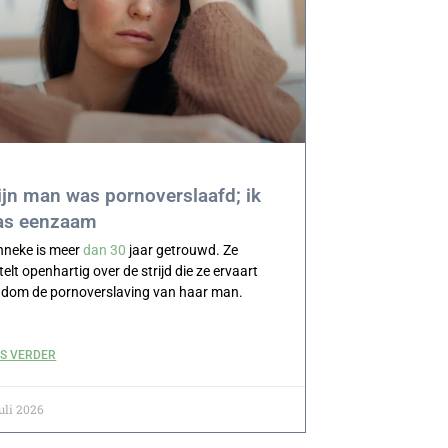
jn man was pornoverslaafd; ik
as eenzaam
nneke is meer
dan 30
jaar getrouwd. Ze
telt openhartig over de strijd die ze ervaart
ndom de pornoverslaving van haar man.
ES VERDER
juli 2026