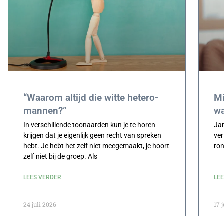
“Waarom altijd die witte hetero-
Mi
mannen?”
w
In verschillende toonaarden kun je te horen
Ja
krijgen dat je eigenlijk geen recht van spreken
ver
hebt. Je hebt het zelf niet meegemaakt, je hoort
ro
zelf niet bij de groep. Als
LEES VERDER
LE
24 juli 2026
17 