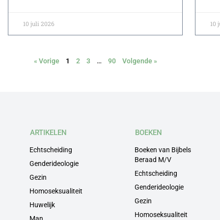
10 juli 2026
10 
« Vorige
1
2
3
…
90
Volgende »
ARTIKELEN
BOEKEN
Echtscheiding
Boeken van Bijbels
Beraad M/V
Genderideologie
Echtscheiding
Gezin
Genderideologie
Homoseksualiteit
Gezin
Huwelijk
Homoseksualiteit
Man