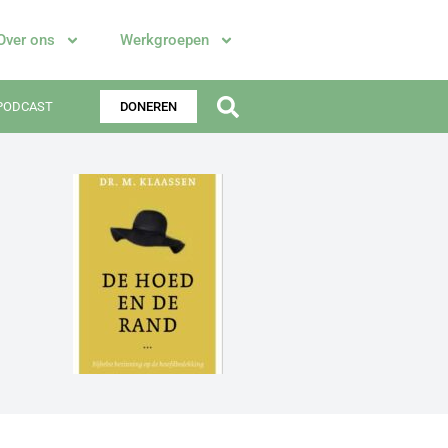
Over ons
Werkgroepen
PODCAST
DONEREN