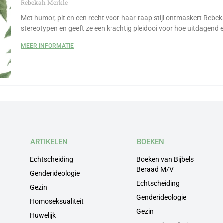
Rebekah Merkle
Met humor, pit en een recht voor-haar-raap stijl ontmaskert Rebek
stereotypen en geeft ze een krachtig pleidooi voor hoe uitdagend 
MEER INFORMATIE
ARTIKELEN
BOEKEN
Echtscheiding
Boeken van Bijbels
Beraad M/V
Genderideologie
Echtscheiding
Gezin
Genderideologie
Homoseksualiteit
Gezin
Huwelijk