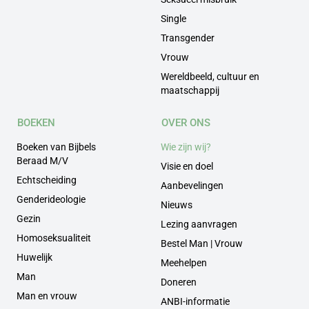
Single
Transgender
Vrouw
Wereldbeeld, cultuur en
maatschappij
BOEKEN
OVER ONS
Boeken van Bijbels
Wie zijn wij?
Beraad M/V
Visie en doel
Echtscheiding
Aanbevelingen
Genderideologie
Nieuws
Gezin
Lezing aanvragen
Homoseksualiteit
Bestel Man | Vrouw
Huwelijk
Meehelpen
Man
Doneren
Man en vrouw
ANBI-informatie