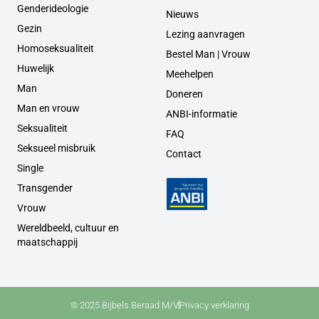
Genderideologie
Nieuws
Gezin
Lezing aanvragen
Homoseksualiteit
Bestel Man | Vrouw
Huwelijk
Meehelpen
Man
Doneren
Man en vrouw
ANBI-informatie
Seksualiteit
FAQ
Seksueel misbruik
Contact
Single
Transgender
Vrouw
Wereldbeeld, cultuur en
maatschappij
© 2025 Bijbels Beraad M/V
Privacy verklaring