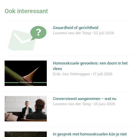
Ook interessant
Geaardheid of gerichtheid
Laurens van der Tang
22 juli 2026
Homoseksuele gevoelens: een doorn in het
vlees
Erik-Jan Verbruggen
17 juli 2026
Conversiewet aangenomen – wat nu
Laurens van der Tang
26 juni 2026
In gesprek met homoseksuelen kún je niet