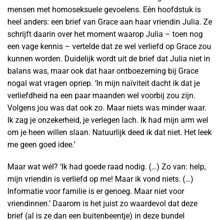
mensen met homoseksuele gevoelens. Eén hoofdstuk is
heel anders: een brief van Grace aan haar vriendin Julia. Ze
schrijft daarin over het moment waarop Julia – toen nog
een vage kennis – vertelde dat ze wel verliefd op Grace zou
kunnen worden. Duidelijk wordt uit de brief dat Julia niet in
balans was, maar ook dat haar ontboezeming bij Grace
nogal wat vragen opriep. ‘In mijn naïviteit dacht ik dat je
verliefdheid na een paar maanden wel voorbij zou zijn.
Volgens jou was dat ook zo. Maar niets was minder waar.
Ik zag je onzekerheid, je verlegen lach. Ik had mijn arm wel
om je heen willen slaan. Natuurlijk deed ik dat niet. Het leek
me geen goed idee.’
Maar wat wél? ‘Ik had goede raad nodig. (…) Zo van: help,
mijn vriendin is verliefd op me! Maar ik vond niets. (…)
Informatie voor familie is er genoeg. Maar niet voor
vriendinnen.’ Daarom is het juist zo waardevol dat deze
brief (al is ze dan een buitenbeentje) in deze bundel