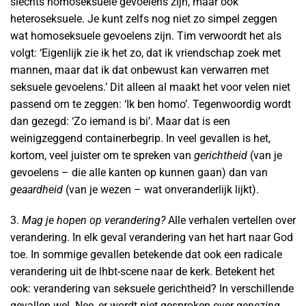
slechts homoseksuele gevoelens zijn, maar ook
heteroseksuele. Je kunt zelfs nog niet zo simpel zeggen
wat homoseksuele gevoelens zijn. Tim verwoordt het als
volgt: ‘Eigenlijk zie ik het zo, dat ik vriendschap zoek met
mannen, maar dat ik dat onbewust kan verwarren met
seksuele gevoelens.’ Dit alleen al maakt het voor velen niet
passend om te zeggen: ‘Ik ben homo’. Tegenwoordig wordt
dan gezegd: ‘Zo iemand is bi’. Maar dat is een
weinigzeggend containerbegrip. In veel gevallen is het,
kortom, veel juister om te spreken van
gerichtheid
(van je
gevoelens – die alle kanten op kunnen gaan) dan van
geaardheid
(van je wezen – wat onveranderlijk lijkt).
3.
Mag je hopen op verandering?
Alle verhalen vertellen over
verandering. In elk geval verandering van het hart naar God
toe. In sommige gevallen betekende dat ook een radicale
verandering uit de lhbt-scene naar de kerk. Betekent het
ook: verandering van seksuele gerichtheid? In verschillende
gevallen wel. Nee, er wordt niet gesproken over
genezing
,