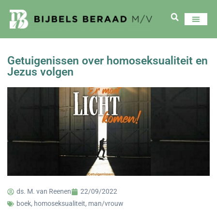
Getuigenissen over homoseksualiteit en
Jezus volgen
ds. M. van Reenen
22/09/2022
boek
,
homoseksualiteit
,
man/vrouw