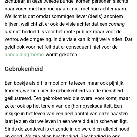
zichtbaar. In deze tweede bundel komen personen slechts
naar voren met hun roepnaam, niet met hun achternaam.
Wellicht is dat omdat sommigen liever (deels) anoniem
blijven, wellicht zit er ook de visie achter dat een
coming
out
niet bedoeld is voor het grote publiek maar voor de
vertrouwde omgeving. In die visie kan ik mij wel vinden. Dat
geldt ook voor het feit dat er consequent niet voor de
aanduiding ’homo’
wordt gekozen.
Gebrokenheid
Een boekje als dit is mooi om te lezen, maar ook pijnlijk.
Immers, we zien hier de gebrokenheid van de mensheid
geïllustreerd. Een gebrokenheid die overal voor komt, maar
zeker ook op het terrein van de (homo)seksualiteit. Een
inkijkje in het leven van een heel aantal van onze naasten
laat je zien dat we leven in een wereld die in scherven ligt.
Sinds de zondeval is er zonde in de wereld en allerlei nood
en dood. We zijn allen beschadigd. Beschadigd in ons