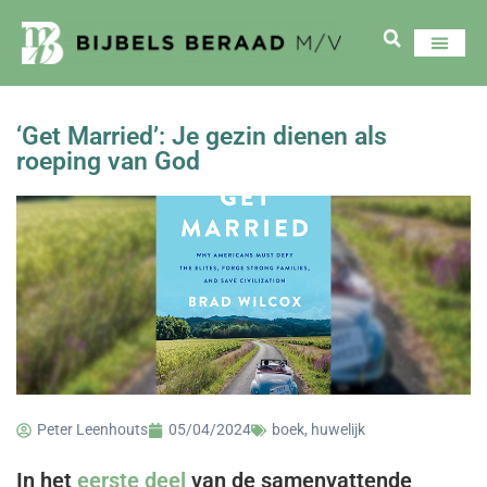
‘Get Married’: Je gezin dienen als
roeping van God
Peter Leenhouts
05/04/2024
boek
,
huwelijk
In het
eerste deel
van de samenvattende