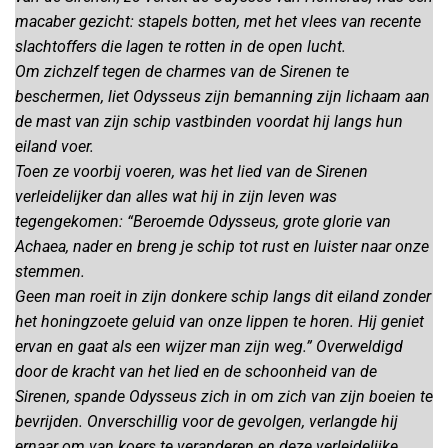
macaber gezicht: stapels botten, met het vlees van recente
slachtoffers die lagen te rotten in de open lucht.
Om zichzelf tegen de charmes van de Sirenen te
beschermen, liet Odysseus zijn bemanning zijn lichaam aan
de mast van zijn schip vastbinden voordat hij langs hun
eiland voer.
Toen ze voorbij voeren, was het lied van de Sirenen
verleidelijker dan alles wat hij in zijn leven was
tegengekomen: “Beroemde Odysseus, grote glorie van
Achaea, nader en breng je schip tot rust en luister naar onze
stemmen.
Geen man roeit in zijn donkere schip langs dit eiland zonder
het honingzoete geluid van onze lippen te horen. Hij geniet
ervan en gaat als een wijzer man zijn weg.” Overweldigd
door de kracht van het lied en de schoonheid van de
Sirenen, spande Odysseus zich in om zich van zijn boeien te
bevrijden. Onverschillig voor de gevolgen, verlangde hij
ernaar om van koers te veranderen en deze verleidelijke