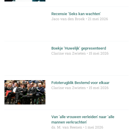
Recensie ‘Seks kan wachten’
Jaco van den Broek
21 mei 2026
Boekje ‘Huwelijk’ gepresenteerd
Clarine van Zwieten
15 mei 2026
Fototerugblik Bestemd voor elkaar
Clarine van Zwieten
15 mei 2026
Van ‘alle vrouwen verleiden’ naar ‘alle
mannen verkrachten’
ds. M. van Reenen
1 mei 2026