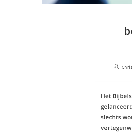
b
Chri
Het Bijbel
gelanceerd
slechts wo
vertegenwo