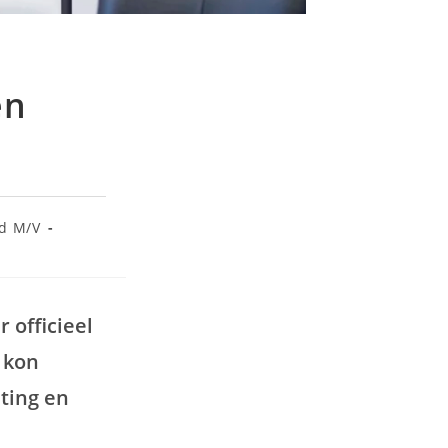
en
ad M/V
 officieel
 kon
ting en