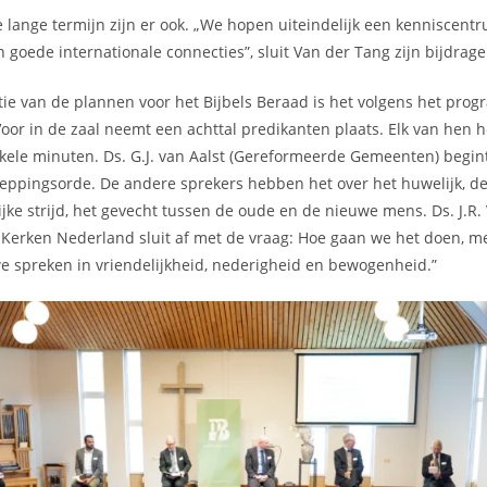
 lange termijn zijn er ook. „We hopen uiteindelijk een kenniscentr
 goede internationale connecties”, sluit Van der Tang zijn bijdrage
ie van de plannen voor het Bijbels Beraad is het volgens het prog
Voor in de zaal neemt een achttal predikanten plaats. Elk van hen h
kele minuten. Ds. G.J. van Aalst (Gereformeerde Gemeenten) begint 
heppingsorde. De andere sprekers hebben het over het huwelijk, d
ijke strijd, het gevecht tussen de oude en de nieuwe mens. Ds. J.R.
erken Nederland sluit af met de vraag: Hoe gaan we het doen, met
e spreken in vriendelijkheid, nederigheid en bewogenheid.”