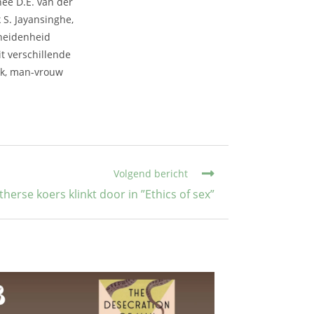
nee D.E. van der
 S. Jayansinghe,
cheidenheid
t verschillende
jk, man-vrouw
Volgend bericht
herse koers klinkt door in ”Ethics of sex”