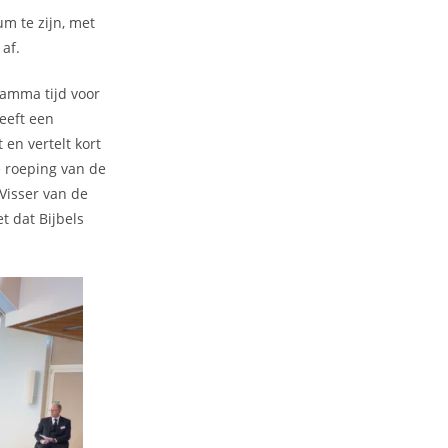
um te zijn, met
 af.
ramma tijd voor
eeft een
en vertelt kort
e roeping van de
 Visser van de
 dat Bijbels