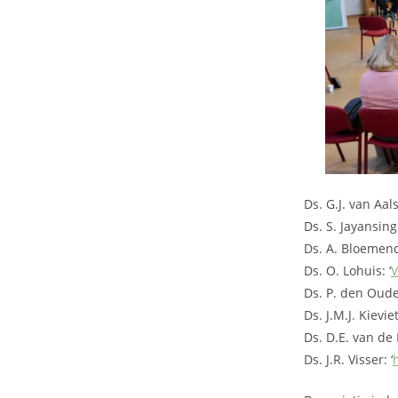
Ds. G.J. van Aal
Ds. S. Jayansing
Ds. A. Bloemenda
Ds. O. Lohuis: ‘
V
Ds. P. den Oude
Ds. J.M.J. Kieviet:
Ds. D.E. van de K
Ds. J.R. Visser: ‘