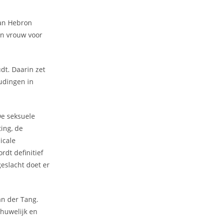
van Hebron
en vrouw voor
dt. Daarin zet
udingen in
De seksuele
ting, de
icale
rdt definitief
geslacht doet er
an der Tang.
 huwelijk en