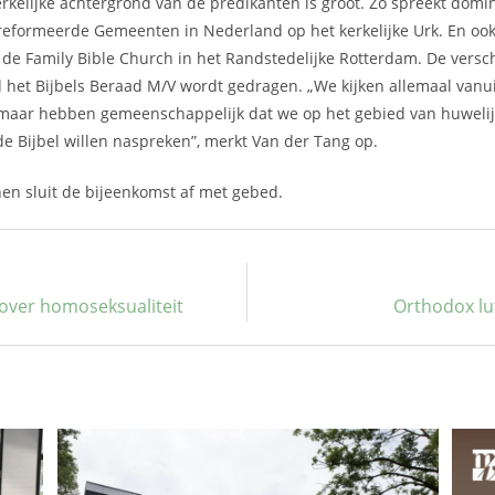
kerkelijke achtergrond van de predikanten is groot. Zo spreekt domi
reformeerde Gemeenten in Nederland op het kerkelijke Urk. En ook
de Family Bible Church in het Randstedelijke Rotterdam. De vers
 het Bijbels Beraad M/V wordt gedragen. „We kijken allemaal vanui
 maar hebben gemeenschappelijk dat we op het gebied van huweli
 de Bijbel willen naspreken”, merkt Van der Tang op.
en sluit de bijeenkomst af met gebed.
 over homoseksualiteit
Orthodox lut