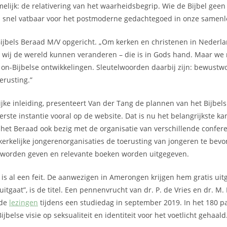
amelijk: de relativering van het waarheidsbegrip. Wie de Bijbel gee
s snel vatbaar voor het postmoderne gedachtegoed in onze samenl
ijbels Beraad M/V opgericht. „Om kerken en christenen in Nederla
t wij de wereld kunnen veranderen – die is in Gods hand. Maar we
n-Bijbelse ontwikkelingen. Sleutelwoorden daarbij zijn: bewustwo
erusting.”
jke inleiding, presenteert Van der Tang de plannen van het Bijbel
erste instantie vooral op de website. Dat is nu het belangrijkste ka
het Beraad ook bezig met de organisatie van verschillende conferen
kerkelijke jongerenorganisaties de toerusting van jongeren te bevo
n worden geven en relevante boeken worden uitgegeven.
 is al een feit. De aanwezigen in Amerongen krijgen hem gratis uitg
uitgaat”, is de titel. Een pennenvrucht van dr. P. de Vries en dr. M.
 de
lezingen
tijdens een studiedag in september 2019. In het 180 pa
jbelse visie op seksualiteit en identiteit voor het voetlicht gehaald