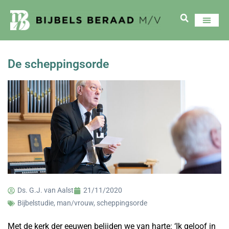
De scheppingsorde
Ds. G.J. van Aalst
21/11/2020
Bijbelstudie
,
man/vrouw
,
scheppingsorde
Met de kerk der eeuwen belijden we van harte: ‘Ik geloof in