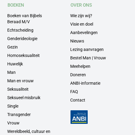
BOEKEN
OVER ONS
Boeken van Bijbels
Wie zijn wij?
Beraad M/V
Visie en doel
Echtscheiding
Aanbevelingen
Genderideologie
Nieuws
Gezin
Lezing aanvragen
Homoseksualiteit
Bestel Man | Vrouw
Huwelijk
Meehelpen
Man
Doneren
Man en vrouw
ANBI-informatie
Seksualiteit
FAQ
Seksueel misbruik
Contact
Single
Transgender
Vrouw
Wereldbeeld, cultuur en