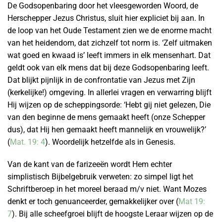
De Godsopenbaring door het vleesgeworden Woord, de
Herschepper Jezus Christus, sluit hier expliciet bij aan. In
de loop van het Oude Testament zien we de enorme macht
van het heidendom, dat zichzelf tot norm is. ‘Zelf uitmaken
wat goed en kwaad is’ leeft immers in elk mensenhart. Dat
geldt ook van elk mens dat bij deze Godsopenbaring leeft.
Dat blijkt pijnlijk in de confrontatie van Jezus met Zijn
(kerkelijke!) omgeving. In allerlei vragen en verwarring blijft
Hij wijzen op de scheppingsorde: ‘Hebt gij niet gelezen, Die
van den beginne de mens gemaakt heeft (onze Schepper
dus), dat Hij hen gemaakt heeft mannelijk en vrouwelijk?’
(
Mat. 19: 4
). Woordelijk hetzelfde als in Genesis.
Van de kant van de farizeeën wordt Hem echter
simplistisch Bijbelgebruik verweten: zo simpel ligt het
Schriftberoep in het moreel beraad m/v niet. Want Mozes
denkt er toch genuanceerder, gemakkelijker over (
Mat 19:
7
). Bij alle scheefgroei blijft de hoogste Leraar wijzen op de