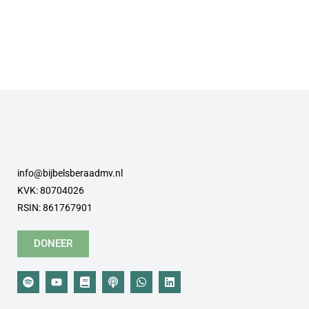
info@bijbelsberaadmv.nl
KVK: 80704026
RSIN: 861767901
DONEER