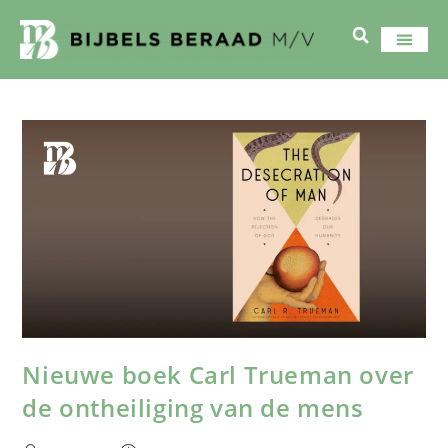
Nieuwe boek Carl Trueman over
de ontheiliging van de mens