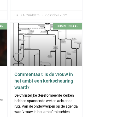
Ds. B.A. Zuiddam
7 oktober 2022
AR
COMMENTAAR
Commentaar: Is de vrouw in
het ambt een kerkscheuring
waard?
De Christelijke Gereformeerde Kerken
ls
hebben spannende weken achter de
rug. Van de onderwerpen op de agenda
was ‘vrouw in het ambt’ misschien