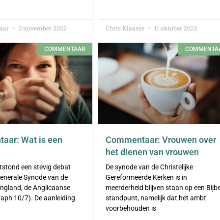
vaar
3 november 2022
Chris Klaasse
11 oktober 2022
COMMENTAAR
COMMENTA
ar: Wat is een
Commentaar: Vrouwen over
het dienen van vrouwen
stond een stevig debat
De synode van de Christelijke
Generale Synode van de
Gereformeerde Kerken is in
ngland, de Anglicaanse
meerderheid blijven staan op een Bijbe
raph 10/7). De aanleiding
standpunt, namelijk dat het ambt
voorbehouden is