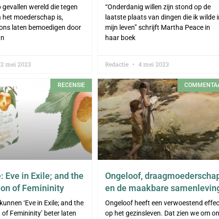
p gevallen wereld die tegen
“Onderdanig willen zijn stond op de
n het moederschap is,
laatste plaats van dingen die ik wilde 
ons laten bemoedigen door
mijn leven” schrijft Martha Peace in
an
haar boek
2 mei 2023
Redactie
4 mei 2023
RECENSIE
COMMENTA
 Eve in Exile; and the
Ongeloof, draagmoederscha
ion of Femininity
en de maakbare samenlevin
kunnen ‘Eve in Exile; and the
Ongeloof heeft een verwoestend effec
of Femininity’ beter laten
op het gezinsleven. Dat zien we om o