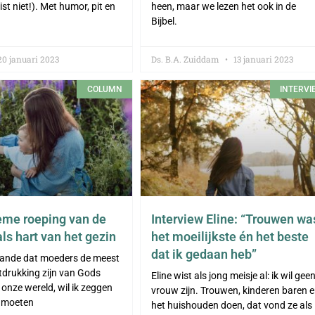
uist niet!). Met humor, pit en
heen, maar we lezen het ook in de
Bijbel.
0 januari 2023
Ds. B.A. Zuiddam
13 januari 2023
COLUMN
INTERVI
eme roeping van de
Interview Eline: “Trouwen wa
ls hart van het gezin
het moeilijkste én het beste
dat ik gedaan heb”
aande dat moeders de meest
tdrukking zijn van Gods
Eline wist als jong meisje al: ik wil gee
 onze wereld, wil ik zeggen
vrouw zijn. Trouwen, kinderen baren 
s moeten
het huishouden doen, dat vond ze als