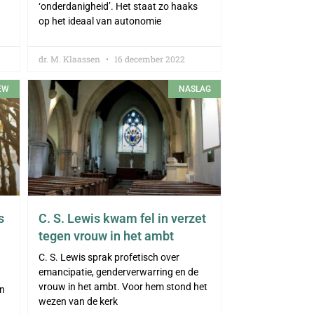
‘onderdanigheid’. Het staat zo haaks
op het ideaal van autonomie
dr. M. Klaassen
16 december 2022
EW
NASLAG
s
C. S. Lewis kwam fel in verzet
tegen vrouw in het ambt
C. S. Lewis sprak profetisch over
emancipatie, genderverwarring en de
n
vrouw in het ambt. Voor hem stond het
en
wezen van de kerk