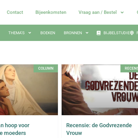
Contact
Bijeenkomsten
Vraag aan / Bestel
THEMA’S
BOEKEN
BRONNEN
BIJBELSTUDIE
COLUMN
RECENS
n hoop voor
Recensie: de Godvrezende
de moeders
Vrouw