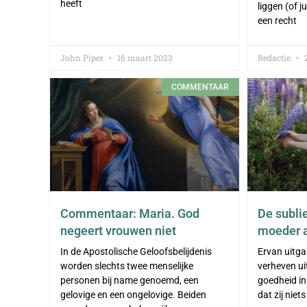
heeft
liggen (of j
een recht
John Piper
16 maart 2023
Redactie
2
COMMENTAAR
Commentaar: Maria. God
De subli
negeert vrouwen niet
moeder a
In de Apostolische Geloofsbelijdenis
Ervan uitg
worden slechts twee menselijke
verheven ui
personen bij name genoemd, een
goedheid in
gelovige en een ongelovige. Beiden
dat zij niet