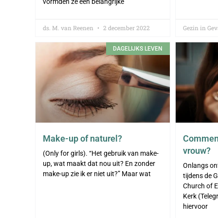
vormden ze een belangrijke
ds. M. van Reenen
2 december 2022
Gezin in Ge
DAGELIJKS LEVEN
Make-up of naturel?
Commenta
vrouw?
(Only for girls). “Het gebruik van make-
up, wat maakt dat nou uit? En zonder
Onlangs ont
make-up zie ik er niet uit?” Maar wat
tijdens de 
Church of E
Kerk (Teleg
hiervoor