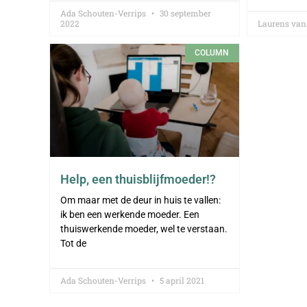
Ada Schouten-Verrips
30 september
2022
Laurens van
COLUMN
Help, een thuisblijfmoeder!?
Om maar met de deur in huis te vallen:
ik ben een werkende moeder. Een
thuiswerkende moeder, wel te verstaan.
Tot de
Ada Schouten-Verrips
5 april 2021