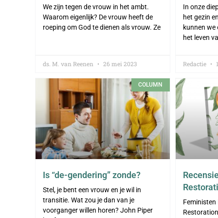
We zijn tegen de vrouw in het ambt.
In onze die
Waarom eigenlijk? De vrouw heeft de
het gezin e
roeping om God te dienen als vrouw. Ze
kunnen we 
het leven v
ds. M. van Reenen
26 mei 2023
Redactie
1
COLUMN
Is “de-gendering” zonde?
Recensie:
Restorat
Stel, je bent een vrouw en je wil in
transitie. Wat zou je dan van je
Feministen 
voorganger willen horen? John Piper
Restoration 