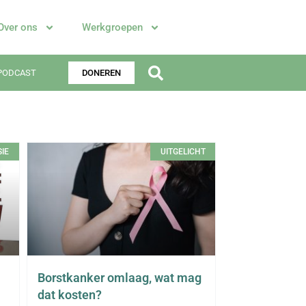
Over ons
Werkgroepen
PODCAST
DONEREN
IE
UITGELICHT
Borstkanker omlaag, wat mag
dat kosten?