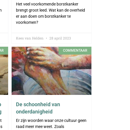
Het veel voorkomende borstkanker
in
brengt groot leed. Wat kan de overheid
er aan doen om borstkanker te
voorkomen?
Kees van Helden
28 april 2023
AR
COMMENTAAR
p
De schoonheid van
g
onderdanigheid
t
Er zijn woorden waar onze cultuur geen
ns
raad meer mee weet. Zoals