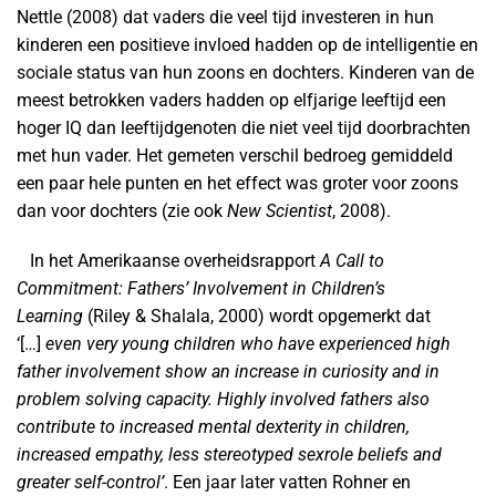
Nettle (2008) dat vaders die veel tijd investeren in hun
kinderen een positieve invloed hadden op de intelligentie en
sociale status van hun zoons en dochters. Kinderen van de
meest betrokken vaders hadden op elfjarige leeftijd een
hoger IQ dan leeftijdgenoten die niet veel tijd doorbrachten
met hun vader. Het gemeten verschil bedroeg gemiddeld
een paar hele punten en het effect was groter voor zoons
dan voor dochters (zie ook
New Scientist
, 2008).
In het Amerikaanse overheidsrapport
A Call to
Commitment: Fathers’ Involvement in Children’s
Learning
(Riley & Shalala, 2000) wordt opgemerkt dat
‘[…]
even very young children who have experienced high
father involvement show an increase in curiosity and in
problem solving capacity. Highly involved fathers also
contribute to increased mental dexterity in children,
increased empathy, less stereotyped sexrole beliefs and
greater self-control’
. Een jaar later vatten Rohner en