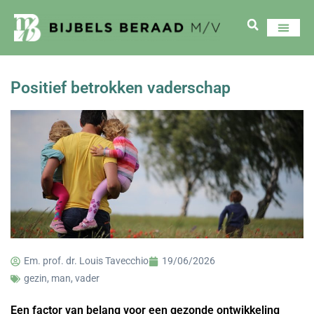
Positief betrokken vaderschap
Em. prof. dr. Louis Tavecchio
19/06/2026
gezin
,
man
,
vader
Een factor van belang voor een gezonde ontwikkeling