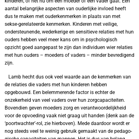
kinderen, of het nu om een moeder of een vader gaat. Een
aantal belangrijke aspecten van ouderlijke invloed heeft
dus te maken met ouderkenmerken in plaats van met
sekse-gerelateerde kenmerken. Kinderen met veilige,
ondersteunende, wederkerige en sensitieve relaties met hun
ouders hebben veel meer kans om in psychologisch
opzicht goed aangepast te zijn dan individuen wier relaties
met hun ouders – moeders of vaders – minder bevredigend
zijn.
Lamb hecht dus ook veel waarde aan de kenmerken van
de relaties die vaders met hun kinderen hebben
opgebouwd. Een belemmerende factor is echter de
onzekerheid van veel vaders over hun zorgcapaciteiten.
Bovendien geven moeders zorg en verantwoordelijkheid
voor de opvoeding vaak niet graag uit handen (denk aan de
‘poortwachter’-rol, zie hierboven). Mede daardoor wordt er
nog steeds veel te weinig gebruik gemaakt van de pedago-
gische capaciteiten van mannen. Het is dus van belang