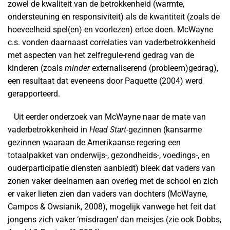
zowel de kwaliteit van de betrokkenheid (warmte,
ondersteuning en responsiviteit) als de kwantiteit (zoals de
hoeveelheid spel(en) en voorlezen) ertoe doen. McWayne
c.s. vonden daarnaast correlaties van vaderbetrokkenheid
met aspecten van het zelfregule-rend gedrag van de
kinderen (zoals
minder
externaliserend (probleem)gedrag),
een resultaat dat eveneens door Paquette (2004) werd
gerapporteerd.
Uit eerder onderzoek van McWayne naar de mate van
vaderbetrokkenheid in
Head Start
-gezinnen (kansarme
gezinnen waaraan de Amerikaanse regering een
totaalpakket van onderwijs-, gezondheids-, voedings-, en
ouderparticipatie diensten aanbiedt) bleek dat vaders van
zonen vaker deelnamen aan overleg met de school en zich
er vaker lieten zien dan vaders van dochters (McWayne,
Campos & Owsianik, 2008), mogelijk vanwege het feit dat
jongens zich vaker ‘misdragen’ dan meisjes (zie ook Dobbs,