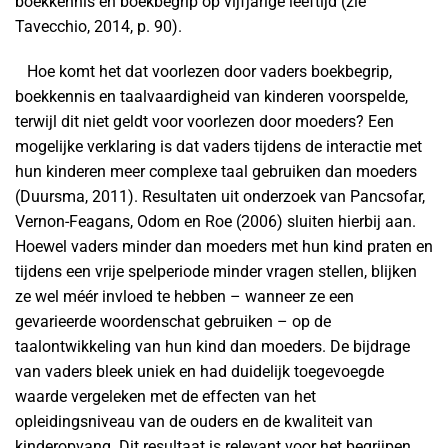
boekkennis en boekbegrip op vijfjarige leeftijd (zie
Tavecchio, 2014, p. 90).
Hoe komt het dat voorlezen door vaders boekbegrip,
boekkennis en taalvaardigheid van kinderen voorspelde,
terwijl dit niet geldt voor voorlezen door moeders? Een
mogelijke verklaring is dat vaders tijdens de interactie met
hun kinderen meer complexe taal gebruiken dan moeders
(Duursma, 2011). Resultaten uit onderzoek van Pancsofar,
Vernon-Feagans, Odom en Roe (2006) sluiten hierbij aan.
Hoewel vaders minder dan moeders met hun kind praten en
tijdens een vrije spelperiode minder vragen stellen, blijken
ze wel méér invloed te hebben – wanneer ze een
gevarieerde woordenschat gebruiken – op de
taalontwikkeling van hun kind dan moeders. De bijdrage
van vaders bleek uniek en had duidelijk toegevoegde
waarde vergeleken met de effecten van het
opleidingsniveau van de ouders en de kwaliteit van
kinderopvang. Dit resultaat is relevant voor het begrijpen