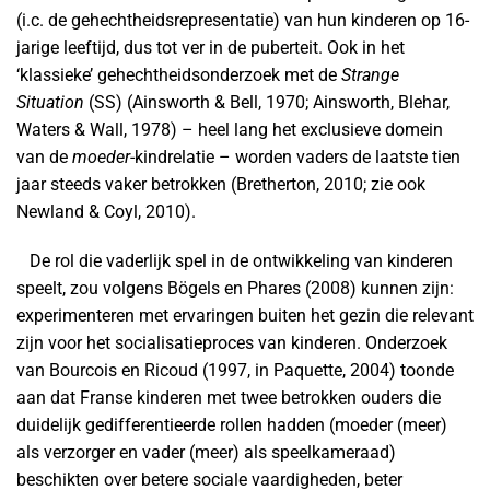
(i.c. de gehechtheidsrepresentatie) van hun kinderen op 16-
jarige leeftijd, dus tot ver in de puberteit. Ook in het
‘klassieke’ gehechtheidsonderzoek met de
Strange
Situation
(SS) (Ainsworth & Bell, 1970; Ainsworth, Blehar,
Waters & Wall, 1978) – heel lang het exclusieve domein
van de
moeder
-kindrelatie – worden vaders de laatste tien
jaar steeds vaker betrokken (Bretherton, 2010; zie ook
Newland & Coyl, 2010).
De rol die vaderlijk spel in de ontwikkeling van kinderen
speelt, zou volgens Bögels en Phares (2008) kunnen zijn:
experimenteren met ervaringen buiten het gezin die relevant
zijn voor het socialisatieproces van kinderen. Onderzoek
van Bourcois en Ricoud (1997, in Paquette, 2004) toonde
aan dat Franse kinderen met twee betrokken ouders die
duidelijk gedifferentieerde rollen hadden (moeder (meer)
als verzorger en vader (meer) als speelkameraad)
beschikten over betere sociale vaardigheden, beter