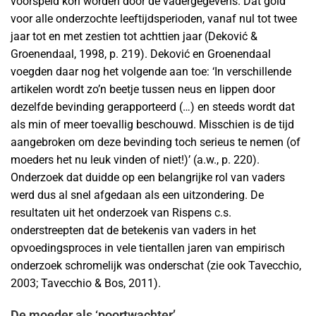
voorspeld kon worden door de vadergegevens. Dat gold
voor alle onderzochte leeftijdsperioden, vanaf nul tot twee
jaar tot en met zestien tot achttien jaar (Deković &
Groenendaal, 1998, p. 219). Deković en Groenendaal
voegden daar nog het volgende aan toe: ‘In verschillende
artikelen wordt zo’n beetje tussen neus en lippen door
dezelfde bevinding gerapporteerd (…) en steeds wordt dat
als min of meer toevallig beschouwd. Misschien is de tijd
aangebroken om deze bevinding toch serieus te nemen (of
moeders het nu leuk vinden of niet!)’ (a.w., p. 220).
Onderzoek dat duidde op een belangrijke rol van vaders
werd dus al snel afgedaan als een uitzondering. De
resultaten uit het onderzoek van Rispens c.s.
onderstreepten dat de betekenis van vaders in het
opvoedingsproces in vele tientallen jaren van empirisch
onderzoek schromelijk was onderschat (zie ook Tavecchio,
2003; Tavecchio & Bos, 2011).
De moeder als ‘poortwachter’