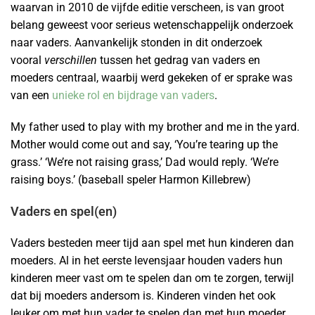
waarvan in 2010 de vijfde editie verscheen, is van groot
belang geweest voor serieus wetenschappelijk onderzoek
naar vaders. Aanvankelijk stonden in dit onderzoek
vooral
verschillen
tussen het gedrag van vaders en
moeders centraal, waarbij werd gekeken of er sprake was
van een
unieke rol en bijdrage van vaders
.
My father used to play with my brother and me in the yard.
Mother would come out and say, ‘You’re tearing up the
grass.’ ‘We’re not raising grass,’ Dad would reply. ‘We’re
raising boys.’ (baseball speler Harmon Killebrew)
Vaders en spel(en)
Vaders besteden meer tijd aan spel met hun kinderen dan
moeders. Al in het eerste levensjaar houden vaders hun
kinderen meer vast om te spelen dan om te zorgen, terwijl
dat bij moeders andersom is. Kinderen vinden het ook
leuker om met hun vader te spelen dan met hun moeder,