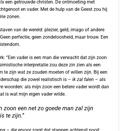
ie als een getrouwde christen. De ontmoeting met
echtgenoot en vader. Met de hulp van de Geest zou hij
drie zonen.
aven van de wereld: plezier, geld, imago of andere
 Geen perfectie, geen zondeloosheid, maar trouw. Een
ristendom.
rk: “Een vader is een man die verwacht dat zijn zoon
simistische interpretatie zou deze zin zien als een
 te zijn wat ze zouden moeten of willen zijn. Bij een
aderschap die zowel realistisch is –
ik zal falen
– als
re woorden: als mijn zoon een betere vader wordt dan
Dat is wat mijn eigen vader wilde.
jn zoon een net zo goede man zal zijn
s te zijn.”
g – die ervoor zorgt dat stappen achteruit nooit