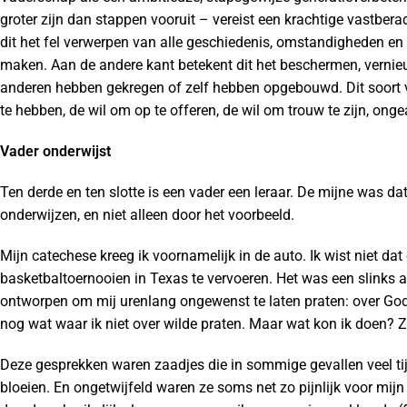
groter zijn dan stappen vooruit – vereist een krachtige vastbera
dit het fel verwerpen van alle geschiedenis, omstandigheden en
maken. Aan de andere kant betekent dit het beschermen, verni
anderen hebben gekregen of zelf hebben opgebouwd. Dit soort v
te hebben, de wil om op te offeren, de wil om trouw te zijn, ongea
Vader onderwijst
Ten derde en ten slotte is een vader een leraar. De mijne was dat z
onderwijzen, en niet alleen door het voorbeeld.
Mijn catechese kreeg ik voornamelijk in de auto. Ik wist niet 
basketbaltoernooien in Texas te vervoeren. Het was een slinks a
ontworpen om mij urenlang ongewenst te laten praten: over God,
nog wat waar ik niet over wilde praten. Maar wat kon ik doen? Zel
Deze gesprekken waren zaadjes die in sommige gevallen veel tij
bloeien. En ongetwijfeld waren ze soms net zo pijnlijk voor mijn