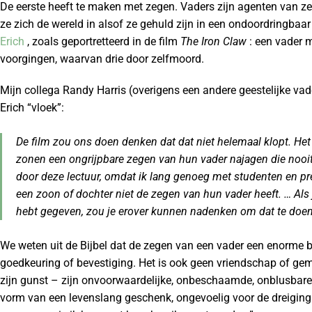
De eerste heeft te maken met zegen. Vaders zijn agenten van 
ze zich de wereld in alsof ze gehuld zijn in een ondoordringbaa
Erich
, zoals geportretteerd in de film
The Iron Claw
: een vader m
voorgingen, waarvan drie door zelfmoord.
Mijn collega Randy Harris (overigens een andere geestelijke vad
Erich “vloek”:
De film zou ons doen denken dat dat niet helemaal klopt. Het is
zonen een ongrijpbare zegen van hun vader najagen die nooi
door deze lectuur, omdat ik lang genoeg met studenten en pr
een zoon of dochter niet de zegen van hun vader heeft. … Als j
hebt gegeven, zou je erover kunnen nadenken om dat te doen.
We weten uit de Bijbel dat de zegen van een vader een enorme be
goedkeuring of bevestiging. Het is ook geen vriendschap of gem
zijn gunst – zijn onvoorwaardelijke, onbeschaamde, onblusbare
vorm van een levenslang geschenk, ongevoelig voor de dreiging va