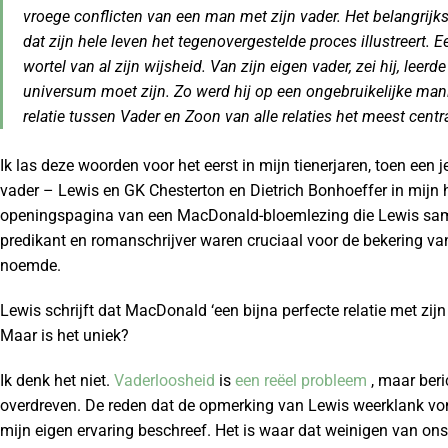
vroege conflicten van een man met zijn vader. Het belangrij
dat zijn hele leven het tegenovergestelde proces illustreert. E
wortel van al zijn wijsheid. Van zijn eigen vader, zei hij, leer
universum moet zijn. Zo werd hij op een ongebruikelijke mani
relatie tussen Vader en Zoon van alle relaties het meest centra
Ik las deze woorden voor het eerst in mijn tienerjaren, toen een 
vader – Lewis en GK Chesterton en Dietrich Bonhoeffer in mijn
openingspagina van een MacDonald-bloemlezing die Lewis same
predikant en romanschrijver waren cruciaal voor de bekering va
noemde.
Lewis schrijft dat MacDonald ‘een bijna perfecte relatie met zijn 
Maar is het uniek?
Ik denk het niet.
Vaderloosheid
is
een reëel probleem
, maar beri
overdreven. De reden dat de opmerking van Lewis weerklank von
mijn eigen ervaring beschreef. Het is waar dat weinigen van on