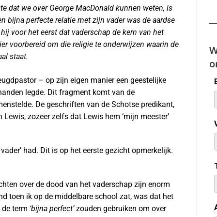
kste dat we over George MacDonald kunnen weten, is
en bijna perfecte relatie met zijn vader was de aardse
de hij voor het eerst dat vaderschap de kern van het
er voorbereid om die religie te onderwijzen waarin de
W
al staat.
o
jeugdpastor – op zijn eigen manier een geestelijke
 handen legde. Dit fragment komt van de
nstelde. De geschriften van de Schotse predikant,
n Lewis, zozeer zelfs dat Lewis hem ‘mijn meester’
vader’ had. Dit is op het eerste gezicht opmerkelijk.
chten over de dood van het vaderschap zijn enorm
d toen ik op de middelbare school zat, was dat het
s de term
‘bijna perfect’
zouden gebruiken om over