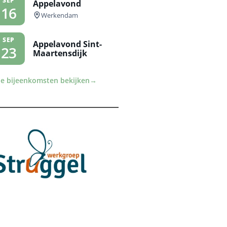
SEP
Appelavond
16
Werkendam
SEP
Appelavond Sint-
23
Maartensdijk
le bijeenkomsten bekijken
→