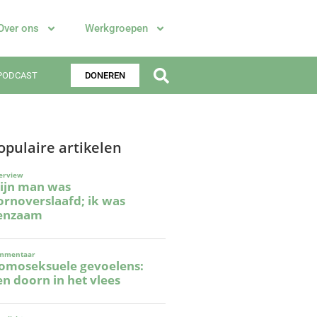
Over ons
Werkgroepen
PODCAST
DONEREN
opulaire artikelen