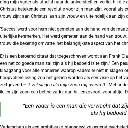
ging mijn vader als atheïst naar de universiteit en verliet hij d
Christus betekende een revolutie voor zijn man-zijn, vooral als 
trouw zijn: aan Christus, aan zijn vrouw en uiteindelijk aan zijn 
‘Succes’ werd voor hem niet gemeten aan de hand van de maatst
uiterlijke kenmerken. Het werd gemeten aan de hand van trouw.
trouw die bekering omvatte, het belangrijkste aspect van het ch
Er is een beroemd citaat dat toegeschreven wordt aan Frank Cla
een net zo goede man zal zijn als hij bedoeld is te zijn.” Een pes
klaagzang voor alle manieren waarop vaders er niet in slagen om
hoopvollere lezing zou het gezien worden als een visie op het v
zelfgevend –
ik zal slagen als mijn zoon mij overtreft
. Met ande
ik, en zijn zoon een betere vader dan hij, enzovoort, voor altijd. 
“Een vader is een man die verwacht dat zi
als hij bedoeld i
Vaderschap als een ambitieuze, stapsgewijze generatieverbeterin