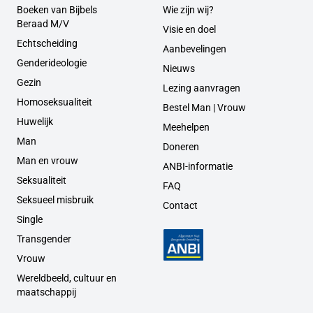
Boeken van Bijbels
Wie zijn wij?
Beraad M/V
Visie en doel
Echtscheiding
Aanbevelingen
Genderideologie
Nieuws
Gezin
Lezing aanvragen
Homoseksualiteit
Bestel Man | Vrouw
Huwelijk
Meehelpen
Man
Doneren
Man en vrouw
ANBI-informatie
Seksualiteit
FAQ
Seksueel misbruik
Contact
Single
Transgender
Vrouw
Wereldbeeld, cultuur en
maatschappij