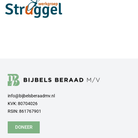
info@bijbelsberaadmv.nl
KVK: 80704026
RSIN: 861767901
DONEER