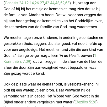
(
Genesis 24:12-14
,
26-27
,
42-44
,
48
,
52
,
63
). Hij vraagt aan
God of hij bij het meisje de kenmerken mag zien dat ze bij
de familie van Abraham hoort. Dat wil voor ons zeggen dat
hij aan haar gedrag de kenmerken van het Goddelijke leven,
de kenmerken van de familie van God, mag waarnemen.
We moeten tegen onze kinderen, in onderlinge contacten en
gesprekken thuis, zeggen: „Luister goed: vat nooit liefde op
voor een ongelovige. Het moet iemand zijn die een kind van
God is.” Een gelovige mag alleen
‘in de Heer’
trouwen (
1
Korinthiërs 7:39
), dat wil zeggen in de sfeer van de Heer, de
sfeer die door Zijn aanwezigheid wordt bepaald en waar
Zijn gezag wordt erkend.
Ook de plaats waar de dienaar bidt, is veelbetekenend: hij
bidt bij een waterput, een bron. Daar verwacht hij de
verhoring van zijn gebed. Het Woord van God wordt in de
Bijbel onder andere vergeleken met water (
Efeziërs 5:26
).