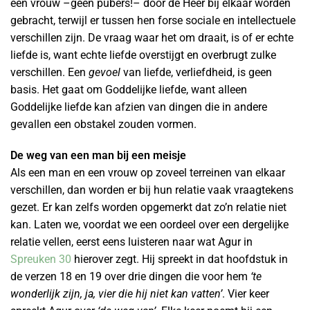
een vrouw –geen pubers!– door de Heer bij elkaar worden
gebracht, terwijl er tussen hen forse sociale en intellectuele
verschillen zijn. De vraag waar het om draait, is of er echte
liefde is, want echte liefde overstijgt en overbrugt zulke
verschillen. Een
gevoel
van liefde, verliefdheid, is geen
basis. Het gaat om Goddelijke liefde, want alleen
Goddelijke liefde kan afzien van dingen die in andere
gevallen een obstakel zouden vormen.
De weg van een man bij een meisje
Als een man en een vrouw op zoveel terreinen van elkaar
verschillen, dan worden er bij hun relatie vaak vraagtekens
gezet. Er kan zelfs worden opgemerkt dat zo’n relatie niet
kan. Laten we, voordat we een oordeel over een dergelijke
relatie vellen, eerst eens luisteren naar wat Agur in
Spreuken 30
hierover zegt. Hij spreekt in dat hoofdstuk in
de verzen 18 en 19 over
drie dingen die voor hem
‘te
wonderlijk zijn, ja, vier die hij niet kan vatten’
. Vier keer