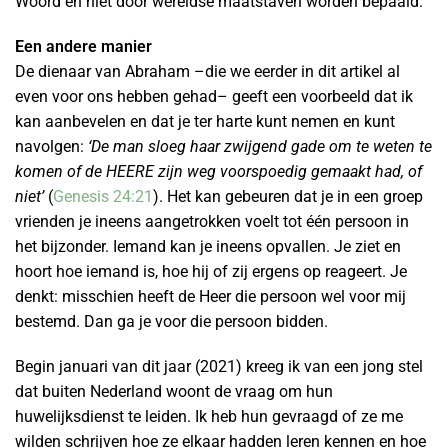
Woord en niet door wereldse maatstaven worden bepaald.
Een andere manier
De dienaar van Abraham –die we eerder in dit artikel al
even voor ons hebben gehad– geeft een voorbeeld dat ik
kan aanbevelen en dat je ter harte kunt nemen en kunt
navolgen:
‘De man sloeg haar zwijgend gade om te weten te
komen of de HEERE zijn weg voorspoedig gemaakt had, of
niet’
(
Genesis 24:21
). Het kan gebeuren dat je in een groep
vrienden je ineens aangetrokken voelt tot één persoon in
het bijzonder. Iemand kan je ineens opvallen. Je ziet en
hoort hoe iemand is, hoe hij of zij ergens op reageert. Je
denkt: misschien heeft de Heer die persoon wel voor mij
bestemd. Dan ga je voor die persoon bidden.
Begin januari van dit jaar (2021) kreeg ik van een jong stel
dat buiten Nederland woont de vraag om hun
huwelijksdienst te leiden. Ik heb hun gevraagd of ze me
wilden schrijven hoe ze elkaar hadden leren kennen en hoe