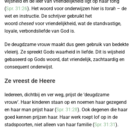
wijsheid en de leer van vriendelijkheid ligt op haar tong
(
Spr. 31:26
). Het woord voor onderwijzen hier is
torah
– de
wet en instructie. De schrijver gebruikt het
woord
chesed
voor vriendelijkheid, wat de standvastige,
loyale, verbondsliefde van God is.
De deugdzame vrouw maakt dus geen gebruik van bedekte
vleierij. Ze spreekt Gods waarheid in liefde. Dit is wijsheid
gebaseerd op Gods woord, dat vriendelijk, zachtaardig en
consequent onderwijst.
Ze vreest de Heere
Iedereen, dichtbij en ver weg, prijst de ‘deugdzame
vrouw’. Haar kinderen staan ​​op en noemen haar gezegend
en haar man prijst haar (
Spr. 31:28
). Ook degenen die haar
goed kennen prijzen haar. Haar werk roept lof op in de
stadspoorten, niet alleen van haar familie (
Spr. 31:31
).