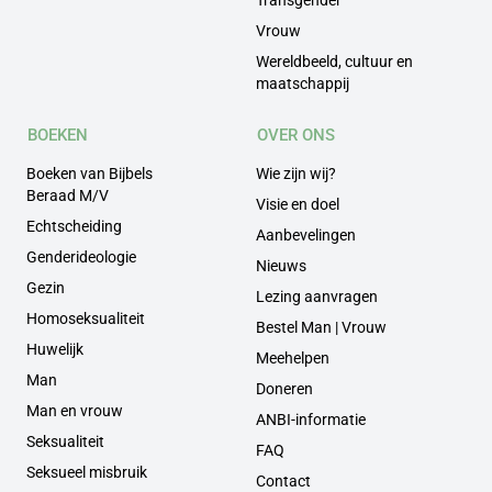
Transgender
Vrouw
Wereldbeeld, cultuur en
maatschappij
BOEKEN
OVER ONS
Boeken van Bijbels
Wie zijn wij?
Beraad M/V
Visie en doel
Echtscheiding
Aanbevelingen
Genderideologie
Nieuws
Gezin
Lezing aanvragen
Homoseksualiteit
Bestel Man | Vrouw
Huwelijk
Meehelpen
Man
Doneren
Man en vrouw
ANBI-informatie
Seksualiteit
FAQ
Seksueel misbruik
Contact