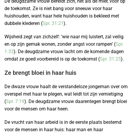
De deugdzame vrouw bereidt zich, net als de mier, voor op
de toekomst. Ze is niet bang voor sneeuw voor haar
huishouden, want haar hele huishouden is bekleed met
dubbele klederen (
Spr. 31:21
).
Wijsheid zegt van zichzelf: ‘wie naar mij luistert, zal veilig
en op zijn gemak wonen, zonder angst voor rampen’ (
Spr.
1:33
). De deugdzame vrouw lacht om de komende dagen
omdat ze goed voorbereid is op de toekomst (
Spr. 31:25
).
Ze brengt bloei in haar huis
De dwaze vrouw haalt de verstandeloze jongeman over om
overspel met haar te plegen, wat leidt tot zijn vernietiging
(
Spr. 7:19
). De deugdzame vrouw daarentegen brengt bloei
voor de mensen om haar heen.
De vrucht van haar arbeid is in de eerste plaats bestemd
voor de mensen in haar huis: haar man en haar