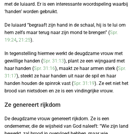
met de luiaard. Er is een interessante woordspeling waarbij
‘handen’ worden gebruikt.
De luiaard “begraaft zijn hand in de schaal, hij is te lui om
hem zelfs maar terug naar zijn mond te brengen” (
Spr.
19:24
,
21:25
).
In tegenstelling hiermee werkt de deugdzame vrouw met
gewillige handen (
Spr. 31:13
), plant ze een wijngaard met
haar handen (
Spr. 31:16
), maakt ze haar armen sterk (
Spr.
31:17
), steekt ze haar handen uit naar de spil en haar
handen houden de spinrok vast (
Spr. 31:19
). Ze eet niet het
brood van nietsdoen en ze is een vindingrijke vrouw.
Ze genereert rijkdom
De deugdzame vrouw genereert rijkdom. Ze is een
ondernemer, die de wijsheid van God naleeft: “Wie zijn land
bewerkt, zal brood in overvloed hebben, maar wie