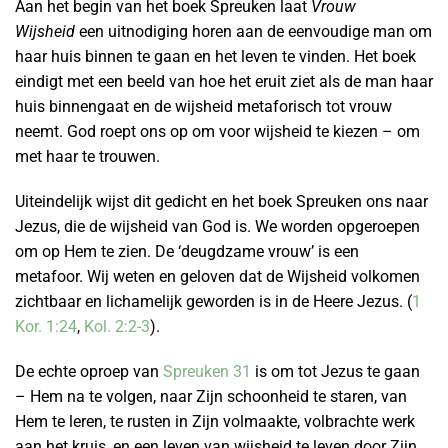
Aan het begin van het boek Spreuken laat
Vrouw
Wijsheid
een uitnodiging horen aan de eenvoudige man om
haar huis binnen te gaan en het leven te vinden. Het boek
eindigt met een beeld van hoe het eruit ziet als de man haar
huis binnengaat en de wijsheid metaforisch tot vrouw
neemt. God roept ons op om voor wijsheid te kiezen – om
met haar te trouwen.
Uiteindelijk wijst dit gedicht en het boek Spreuken ons naar
Jezus, die de wijsheid van God is. We worden opgeroepen
om op Hem te zien. De ‘deugdzame vrouw’ is een
metafoor. Wij weten en geloven dat de Wijsheid volkomen
zichtbaar en lichamelijk geworden is in de Heere Jezus. (
1
Kor. 1:24
,
Kol. 2:2-3
).
De echte oproep van
Spreuken 31
is om tot Jezus te gaan
– Hem na te volgen, naar Zijn schoonheid te staren, van
Hem te leren, te rusten in Zijn volmaakte, volbrachte werk
aan het kruis, en een leven van wijsheid te leven door Zijn