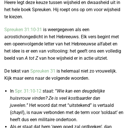
Heere legt deze keuze tussen wijsheid en dwaasheid uit in
het hele boek Spreuken. Hij roept ons op om voor wijsheid
te kiezen.
Spreuken 31:10-31
is weergegeven als een
acrostichongedicht in het Hebreeuws. Elk vers begint met
een opeenvolgende letter van het Hebreeuwse alfabet en
het idee is er een van voltooiing: het geeft ons een volledig
beeld van
A tot Z
van hoe wijsheid er in actie uitziet.
De tekst van
Spreuken 31
is helemaal niet zo vrouwelijk.
Kijk maar eens naar de volgende woorden.
In
Spr. 31:10-12
staat: “
Wie kan een deugdelijke
huisvrouw vinden? Ze is veel kostbaarder dan
juwelen.”
Het woord dat met “uitstekend” is vertaald
(
chayil
), is nauw verbonden met de term voor ‘soldaat’ en
heeft dus een militaire ondertoon.
Als er staat dat hem ‘geen goed zal ontbreken’, dan