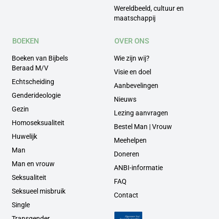
Wereldbeeld, cultuur en
maatschappij
BOEKEN
OVER ONS
Boeken van Bijbels
Wie zijn wij?
Beraad M/V
Visie en doel
Echtscheiding
Aanbevelingen
Genderideologie
Nieuws
Gezin
Lezing aanvragen
Homoseksualiteit
Bestel Man | Vrouw
Huwelijk
Meehelpen
Man
Doneren
Man en vrouw
ANBI-informatie
Seksualiteit
FAQ
Seksueel misbruik
Contact
Single
Transgender