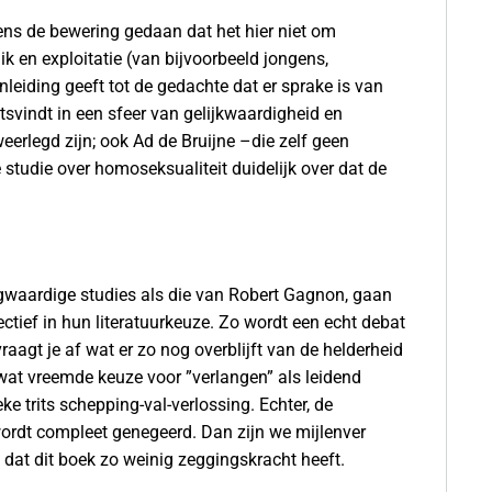
ens de bewering gedaan dat het hier niet om
 en exploitatie (van bijvoorbeeld jongens,
leiding geeft tot de gedachte dat er sprake is van
tsvindt in een sfeer van gelijkwaardigheid en
eerlegd zijn; ook Ad de Bruijne –die zelf geen
 studie over homoseksualiteit duidelijk over dat de
ogwaardige studies als die van Robert Gagnon, gaan
ectief in hun literatuurkeuze. Zo wordt een echt debat
aagt je af wat er zo nog overblijft van de helderheid
e wat vreemde keuze voor ”verlangen” als leidend
e trits schepping-val-verlossing. Echter, de
wordt compleet genegeerd. Dan zijn we mijlenver
md dat dit boek zo weinig zeggingskracht heeft.