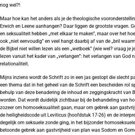
nog wel?!
Maar hoe kan het anders als je de theologische vooronderstell
Erwich en Leene aanhangen? Daar liggen de grootste vragen. Go
en seksualiteit hebben „met elkaar te maken”, maar over het hoe 
ook „niet eenvoudig” en veel hangt daarbij af van de „bril waar
de Bijbel niet willen lezen als een „wetboek” (wie wel? vraag je je
lezen vanuit het kader van „verlangen”: het verlangen van God 
relationaliteit.
Mijns inziens wordt de Schrift zo in een jas gestopt die slecht pa
een thema dat in het geheel van de Schrift een bescheiden rol s
behulp van deze benadering de inhoud en zeggingskracht van Bij
worden. Dat wordt duidelijk zichtbaar bij de behandeling van h
zozeer om homoseksualiteit gaan, maar om gebrek aan gastvrijhei
de heiligheidscode uit Leviticus (hoofdstuk 17-26) en de interpre
degelijk om seksuele zonde ging, in het bijzonder homoseksuele
betoonde gebrek aan gastvrijheid van plan was Sodom en Gomor