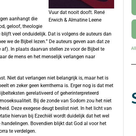
Vuur dat nooit dooft. René
ingen aanhangt die
Erwich & Almatine Leene
d, geloof, theologie
blijft veel onduidelijk. Dat is volgens de auteurs dan
mee we de Bijbel lezen.” De auteurs geven aan dat ze
Al
 af). In plaats daarvan stellen ze voor de Bijbel te
naar de mens en het menselijk verlangen naar
st. Niet dat verlangen niet belangrijk is, maar het is
peelt en zeker geen kernthema is. Erger nog is dat met
belteksten gerelativeerd of geherinterpreteerd
omoseksualiteit. Bij de zonde van Sodom zou het niet
d. Deze exegese deugt beslist niet. In het licht van
tatie hiervan bij Ezechiël wordt duidelijk dat het wel
 handelingen. Bovendien blijkt dat God al voor het
ra te verdelgen.