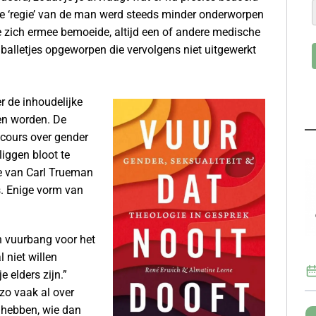
De ‘regie’ van de man werd steeds minder onderworpen
e zich ermee bemoeide, altijd een of andere medische
balletjes opgeworpen die vervolgens niet uitgewerkt
r de inhoudelijke
en worden. De
scours over gender
iggen bloot te
ie van Carl Trueman
s. Enige vorm van
jn vuurbang voor het
l niet willen
 elders zijn.”
zo vaak al over
n hebben, wie dan