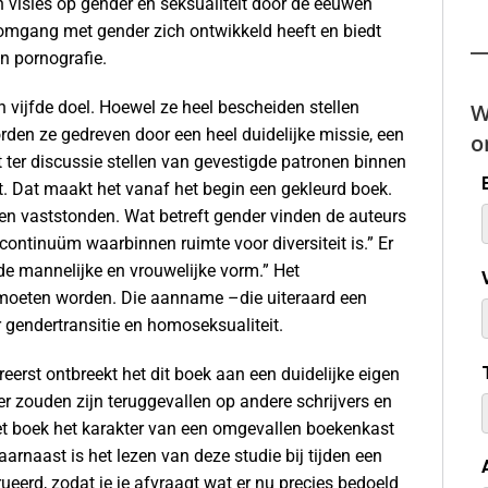
n visies op gender en seksualiteit door de eeuwen
 omgang met gender zich ontwikkeld heeft en biedt
n pornografie.
vijfde doel. Hoewel ze heel bescheiden stellen
W
orden ze gedreven door een heel duidelijke missie, een
o
t ter discussie stellen van gevestigde patronen binnen
eit. Dat maakt het vanaf het begin een gekleurd boek.
ren vaststonden. Wat betreft gender vinden de auteurs
continuüm waarbinnen ruimte voor diversiteit is.” Er
de mannelijke en vrouwelijke vorm.” Het
moeten worden. Die aanname –die uiteraard een
 gendertransitie en homoseksualiteit.
ereerst ontbreekt het dit boek aan een duidelijke eigen
r zouden zijn teruggevallen op andere schrijvers en
t boek het karakter van een omgevallen boekenkast
rnaast is het lezen van deze studie bij tijden een
ueerd, zodat je je afvraagt wat er nu precies bedoeld