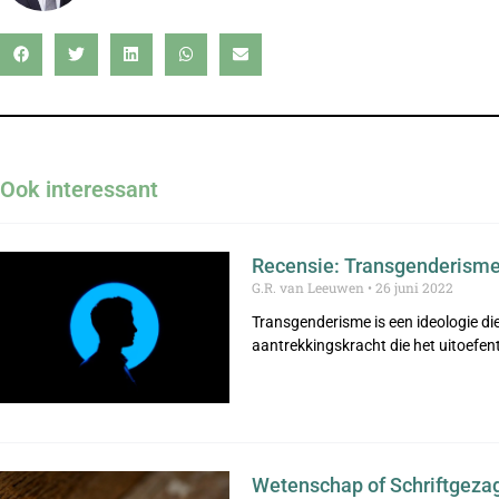
Ook interessant
Recensie: Transgenderisme 
G.R. van Leeuwen
26 juni 2022
Transgenderisme is een ideologie die
aantrekkingskracht die het uitoefen
Wetenschap of Schriftgeza