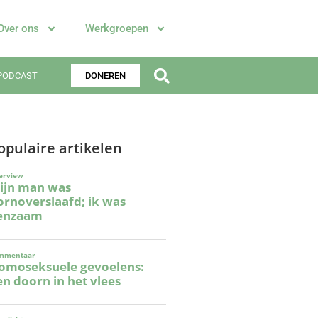
Over ons
Werkgroepen
PODCAST
DONEREN
opulaire artikelen