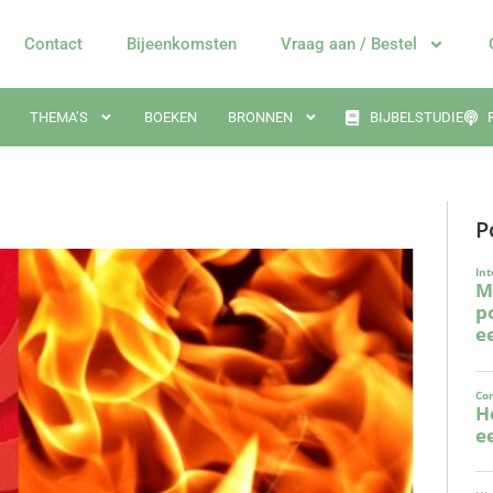
Contact
Bijeenkomsten
Vraag aan / Bestel
THEMA’S
BOEKEN
BRONNEN
BIJBELSTUDIE
P