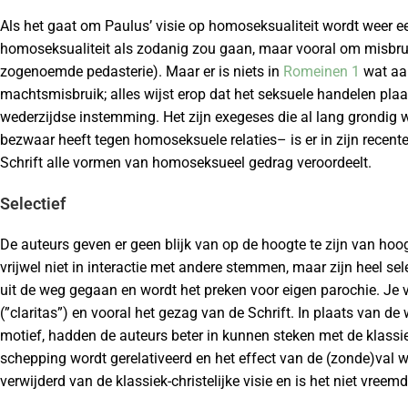
Als het gaat om Paulus’ visie op homoseksualiteit wordt weer e
homoseksualiteit als zodanig zou gaan, maar vooral om misbruik
zogenoemde pedasterie). Maar er is niets in
Romeinen 1
wat aan
machtsmisbruik; alles wijst erop dat het seksuele handelen plaa
wederzijdse instemming. Het zijn exegeses die al lang grondig w
bezwaar heeft tegen homoseksuele relaties– is er in zijn recente
Schrift alle vormen van homoseksueel gedrag veroordeelt.
Selectief
De auteurs geven er geen blijk van op de hoogte te zijn van ho
vrijwel niet in interactie met andere stemmen, maar zijn heel sel
uit de weg gegaan en wordt het preken voor eigen parochie. Je vr
(”claritas”) en vooral het gezag van de Schrift. In plaats van d
motief, hadden de auteurs beter in kunnen steken met de klassiek
schepping wordt gerelativeerd en het effect van de (zonde)val 
verwijderd van de klassiek-christelijke visie en is het niet vree