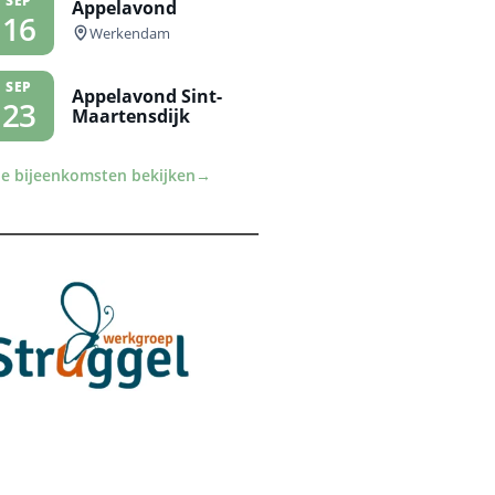
SEP
Appelavond
16
Werkendam
SEP
Appelavond Sint-
23
Maartensdijk
le bijeenkomsten bekijken
→