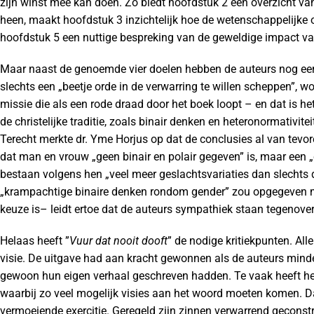
zijn winst mee kan doen. Zo biedt hoofdstuk 2 een overzicht va
heen, maakt hoofdstuk 3 inzichtelijk hoe de wetenschappelijke
hoofdstuk 5 een nuttige bespreking van de geweldige impact va
Maar naast de genoemde vier doelen hebben de auteurs nog een 
slechts een „beetje orde in de verwarring te willen scheppen”, w
missie die als een rode draad door het boek loopt – en dat is he
de christelijke traditie, zoals binair denken en heteronormativit
Terecht merkte dr. Yme Horjus op dat de conclusies al van tevo
dat man en vrouw „geen binair en polair gegeven” is, maar een „
bestaan volgens hen „veel meer geslachtsvariaties dan slechts 
„krampachtige binaire denken rondom gender” zou opgegeven 
keuze is– leidt ertoe dat de auteurs sympathiek staan tegenover
Helaas heeft ”
Vuur dat nooit dooft
” de nodige kritiekpunten. All
visie. De uitgave had aan kracht gewonnen als de auteurs minde
gewoon hun eigen verhaal geschreven hadden. Te vaak heeft he
waarbij zo veel mogelijk visies aan het woord moeten komen. Daa
vermoeiende exercitie. Geregeld zijn zinnen verwarrend geconstr