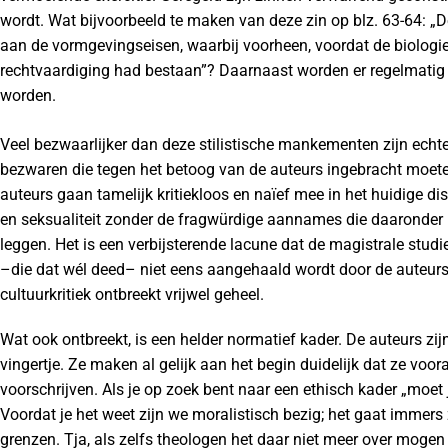
wordt. Wat bijvoorbeeld te maken van deze zin op blz. 63-64: „
aan de vormgevingseisen, waarbij voorheen, voordat de biologi
rechtvaardiging had bestaan”? Daarnaast worden er regelmatig 
worden.
Veel bezwaarlijker dan deze stilistische mankementen zijn echte
bezwaren die tegen het betoog van de auteurs ingebracht moet
auteurs gaan tamelijk kritiekloos en naïef mee in het huidige di
en seksualiteit zonder de fragwürdige aannames die daaronder l
leggen. Het is een verbijsterende lacune dat de magistrale stud
–die dat wél deed– niet eens aangehaald wordt door de auteur
cultuurkritiek ontbreekt vrijwel geheel.
Wat ook ontbreekt, is een helder normatief kader. De auteurs zi
vingertje. Ze maken al gelijk aan het begin duidelijk dat ze voora
voorschrijven. Als je op zoek bent naar een ethisch kader „moet je
Voordat je het weet zijn we moralistisch bezig; het gaat immers 
grenzen. Tja, als zelfs theologen het daar niet meer over moge