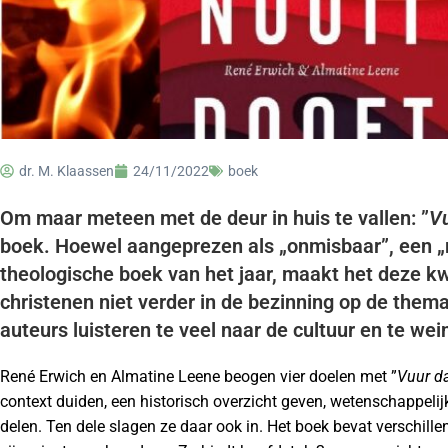
dr. M. Klaassen
24/11/2022
boek
Om maar meteen met de deur in huis te vallen: ”
Vu
boek. Hoewel aangeprezen als „onmisbaar”, een „m
theologische boek van het jaar, maakt het deze kwa
christenen niet verder in de bezinning op de thema
auteurs luisteren te veel naar de cultuur en te wein
René Erwich en Almatine Leene beogen vier doelen met ”
Vuur da
context duiden, een historisch overzicht geven, wetenschappeli
delen. Ten dele slagen ze daar ook in. Het boek bevat verschill