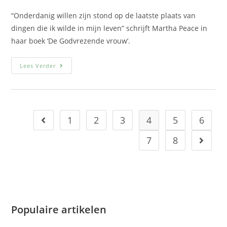
“Onderdanig willen zijn stond op de laatste plaats van
dingen die ik wilde in mijn leven” schrijft Martha Peace in
haar boek ‘De Godvrezende vrouw’.
Lees Verder
1
2
3
4
5
6
7
8
Populaire artikelen