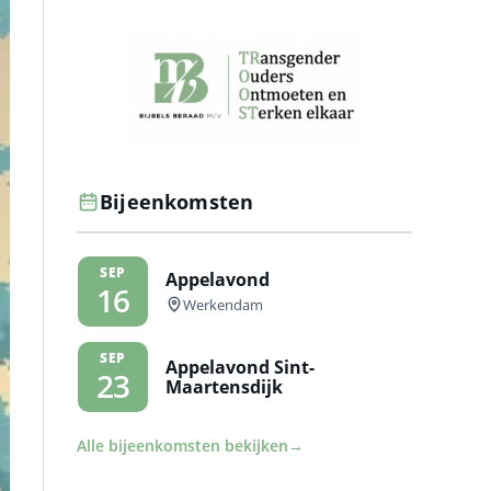
Bijeenkomsten
SEP
Appelavond
16
Werkendam
SEP
Appelavond Sint-
23
Maartensdijk
Alle bijeenkomsten bekijken
→