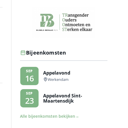
Bijeenkomsten
SEP
Appelavond
16
Werkendam
SEP
Appelavond Sint-
23
Maartensdijk
Alle bijeenkomsten bekijken
→