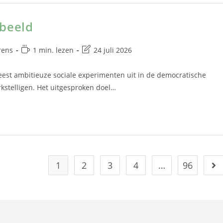
rbeeld
rens
1 min. lezen
24 juli 2026
eest ambitieuze sociale experimenten uit in de democratische
kstelligen. Het uitgesproken doel…
1
2
3
4
…
96