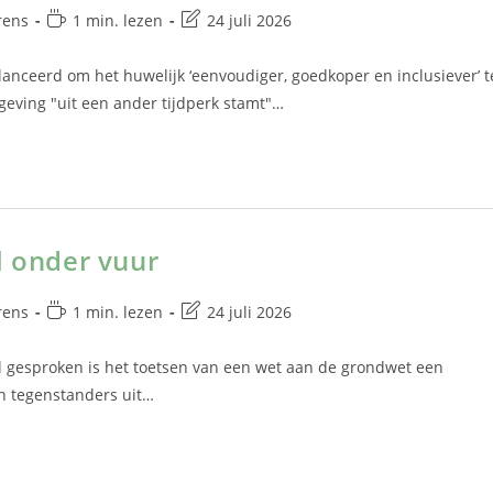
rens
1 min. lezen
24 juli 2026
elanceerd om het huwelijk ‘eenvoudiger, goedkoper en inclusiever’ t
geving "uit een ander tijdperk stamt"…
l onder vuur
rens
1 min. lezen
24 juli 2026
l gesproken is het toetsen van een wet aan de grondwet een
n tegenstanders uit…