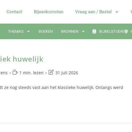
Contact
Bijeenkomsten
Vraag aan / Bestel
THEMA’S
BOEKEN
BRONNEN
BIJBELSTUDIE
iek huwelijk
rens
1 min. lezen
31 juli 2026
dt ze nog steeds vast aan het klassieke huwelijk. Onlangs werd