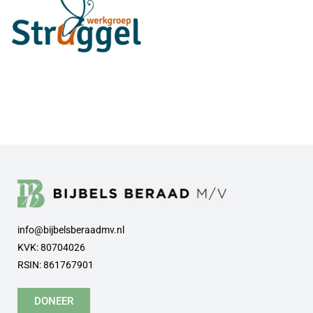
info@bijbelsberaadmv.nl
KVK: 80704026
RSIN: 861767901
DONEER