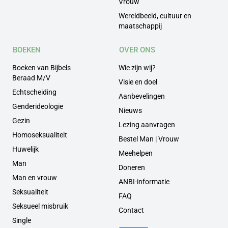
Vrouw
Wereldbeeld, cultuur en
maatschappij
BOEKEN
OVER ONS
Boeken van Bijbels
Wie zijn wij?
Beraad M/V
Visie en doel
Echtscheiding
Aanbevelingen
Genderideologie
Nieuws
Gezin
Lezing aanvragen
Homoseksualiteit
Bestel Man | Vrouw
Huwelijk
Meehelpen
Man
Doneren
Man en vrouw
ANBI-informatie
Seksualiteit
FAQ
Seksueel misbruik
Contact
Single