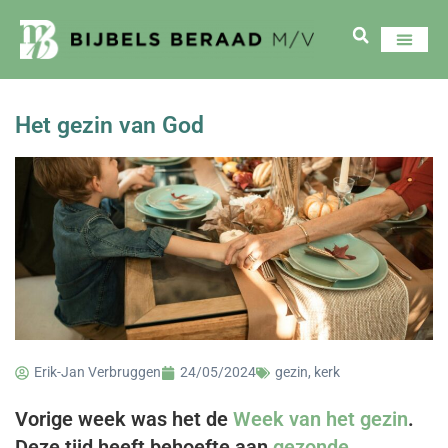
Het gezin van God
Erik-Jan Verbruggen
24/05/2024
gezin
,
kerk
Vorige week was het de
Week van het gezin
.
Deze tijd heeft behoefte aan
gezonde