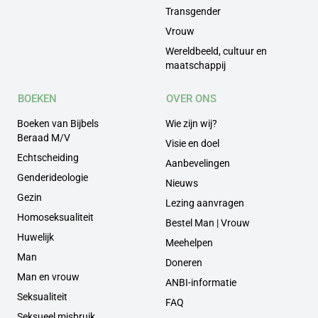
Transgender
Vrouw
Wereldbeeld, cultuur en
maatschappij
BOEKEN
OVER ONS
Boeken van Bijbels
Wie zijn wij?
Beraad M/V
Visie en doel
Echtscheiding
Aanbevelingen
Genderideologie
Nieuws
Gezin
Lezing aanvragen
Homoseksualiteit
Bestel Man | Vrouw
Huwelijk
Meehelpen
Man
Doneren
Man en vrouw
ANBI-informatie
Seksualiteit
FAQ
Seksueel misbruik