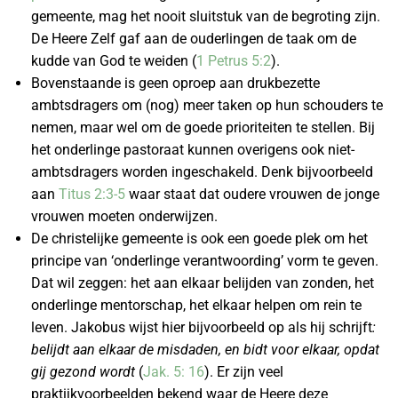
gemeente, mag het nooit sluitstuk van de begroting zijn.
De Heere Zelf gaf aan de ouderlingen de taak om de
kudde van God te weiden (
1 Petrus 5:2
).
Bovenstaande is geen oproep aan drukbezette
ambtsdragers om (nog) meer taken op hun schouders te
nemen, maar wel om de goede prioriteiten te stellen. Bij
het onderlinge pastoraat kunnen overigens ook niet-
ambtsdragers worden ingeschakeld. Denk bijvoorbeeld
aan
Titus 2:3-5
waar staat dat oudere vrouwen de jonge
vrouwen moeten onderwijzen.
De christelijke gemeente is ook een goede plek om het
principe van ‘onderlinge verantwoording’ vorm te geven.
Dat wil zeggen: het aan elkaar belijden van zonden, het
onderlinge mentorschap, het elkaar helpen om rein te
leven. Jakobus wijst hier bijvoorbeeld op als hij schrijft
:
belijdt aan elkaar de misdaden, en bidt voor elkaar, opdat
gij gezond wordt
(
Jak. 5: 16
). Er zijn veel
praktijkvoorbeelden bekend waar de Heere deze