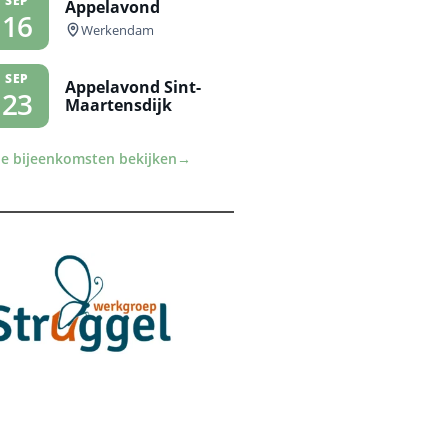
SEP
Appelavond
16
Werkendam
SEP
Appelavond Sint-
23
Maartensdijk
le bijeenkomsten bekijken
→