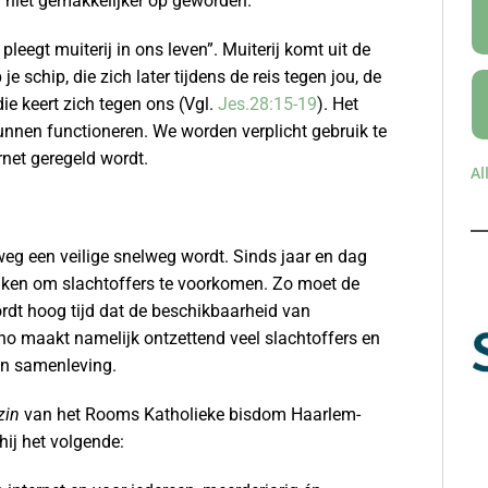
r niet gemakkelijker op geworden.
leegt muiterij in ons leven”. Muiterij komt uit de
schip, die zich later tijdens de reis tegen jou, de
ie keert zich tegen ons (Vgl.
Jes.28:15-19
). Het
kunnen functioneren. We worden verplicht gebruik te
rnet geregeld wordt.
Al
lweg een veilige snelweg wordt. Sinds jaar en dag
maken om slachtoffers te voorkomen. Zo moet de
ordt hoog tijd dat de beschikbaarheid van
no maakt namelijk ontzettend veel slachtoffers en
 en samenleving.
zin
van het Rooms Katholieke bisdom Haarlem-
hij het volgende: