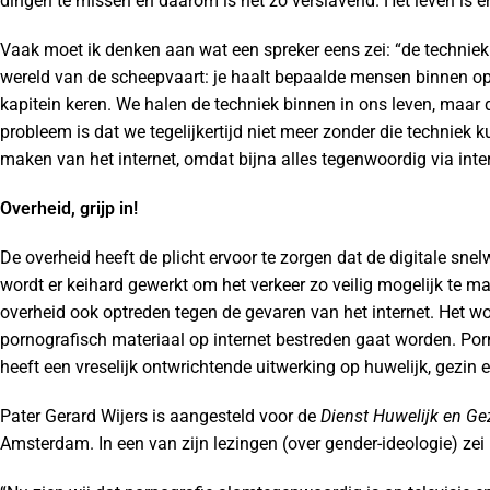
dingen te missen en daarom is het zo verslavend. Het leven is e
Vaak moet ik denken aan wat een spreker eens zei: “de techniek p
wereld van de scheepvaart: je haalt bepaalde mensen binnen op je 
kapitein keren. We halen de techniek binnen in ons leven, maar d
probleem is dat we tegelijkertijd niet meer zonder die techniek 
maken van het internet, omdat bijna alles tegenwoordig via inte
Overheid, grijp in!
De overheid heeft de plicht ervoor te zorgen dat de digitale sne
wordt er keihard gewerkt om het verkeer zo veilig mogelijk te 
overheid ook optreden tegen de gevaren van het internet. Het w
pornografisch materiaal op internet bestreden gaat worden. Por
heeft een vreselijk ontwrichtende uitwerking op huwelijk, gezin
Pater Gerard Wijers is aangesteld voor de
Dienst Huwelijk en Ge
Amsterdam. In een van zijn lezingen (over gender-ideologie) zei 