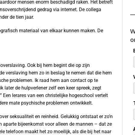
t waardoor mensen enorm beschadigd raken. Het betreft
nsoverschrijdend gedrag via internet. De collega
der de tien jaar.
W
ografisch materiaal van elkaar kunnen maken. De
o
noverslaving. Ook bij hem begint die op zijn
nt de verslaving hem zo in beslag te nemen dat die hem
ische problemen. Ik raad hem aan contact op te
 ik later de hulpverlener zelf een keer spreek, zegt
 Een lerares van een christelijke hogeschool vertelt
dere mate psychische problemen ontwikkelt.
ver seksualiteit en reinheid. Gelukkig ontstaat er zo’n
een aparte bijeenkomst voor alleen de mannen – dat ze
 telefoon maakt het zo moeilijk, als die bij het naar