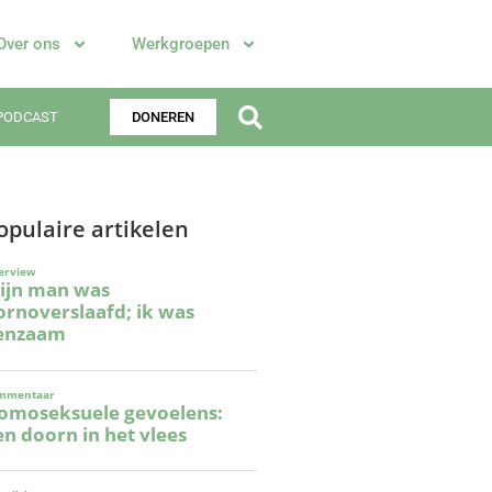
Over ons
Werkgroepen
PODCAST
DONEREN
opulaire artikelen