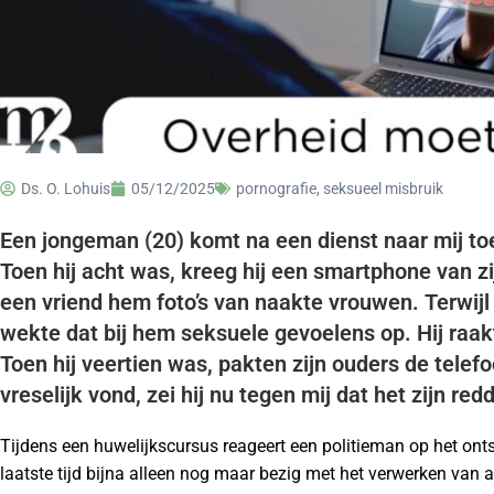
Ds. O. Lohuis
05/12/2025
pornografie
,
seksueel misbruik
Een jongeman (20) komt na een dienst naar mij toe. 
Toen hij acht was, kreeg hij een smartphone van 
een vriend hem foto’s van naakte vrouwen. Terwijl 
wekte dat bij hem seksuele gevoelens op. Hij raakt
Toen hij veertien was, pakten zijn ouders de telef
vreselijk vond, zei hij nu tegen mij dat het zijn re
Tijdens een huwelijkscursus reageert een politieman op het ont
laatste tijd bijna alleen nog maar bezig met het verwerken van 