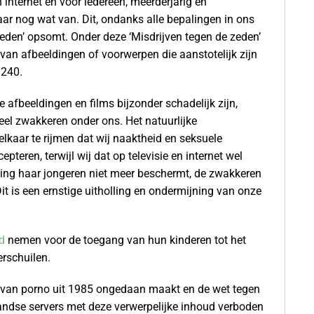
 internet en voor iedereen, meerderjarig én
daar nog wat van. Dit, ondanks alle bepalingen in ons
 zeden’ opsomt. Onder deze ‘Misdrijven tegen de zeden’
 van afbeeldingen of voorwerpen die aanstotelijk zijn
 240.
e afbeeldingen en films bijzonder schadelijk zijn,
reel zwakkeren onder ons. Het natuurlijke
kaar te rijmen dat wij naaktheid en seksuele
teren, terwijl wij dat op televisie en internet wel
ing haar jongeren niet meer beschermt, de zwakkeren
it is een ernstige uitholling en ondermijning van onze
d
nemen voor de toegang van hun kinderen tot het
erschuilen.
ng van porno uit 1985 ongedaan maakt en de wet tegen
rlandse servers met deze verwerpelijke inhoud verboden