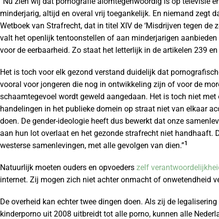
“Nu zien wij dat pornografie alomtegenwoordig is op televisie en
minderjarig, altijd en overal vrij toegankelijk. En niemand zegt 
Wetboek van Strafrecht, dat in titel XIV de ‘Misdrijven tegen de
valt het openlijk tentoonstellen of aan minderjarigen aanbieden
voor de eerbaarheid. Zo staat het letterlijk in de artikelen 239 en
Het is toch voor elk gezond verstand duidelijk dat pornografisch
vooral voor jongeren die nog in ontwikkeling zijn of voor de mo
schaamtegevoel wordt geweld aangedaan. Het is toch niet met el
handelingen in het publieke domein op straat niet van elkaar accep
doen. De gender-ideologie heeft dus bewerkt dat onze samenlev
aan hun lot overlaat en het gezonde strafrecht niet handhaaft. D
1
westerse samenlevingen, met alle gevolgen van dien.”
Natuurlijk moeten ouders en opvoeders
zelf verantwoordelijkhei
internet. Zij mogen zich niet achter onmacht of onwetendheid v
De overheid kan echter twee dingen doen. Als zij de legaliseri
kinderporno uit 2008 uitbreidt tot alle porno, kunnen alle Nede