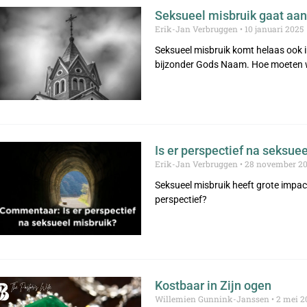
Seksueel misbruik gaat aan 
Erik-Jan Verbruggen
10 januari 2025
Seksueel misbruik komt helaas ook i
bijzonder Gods Naam. Hoe moeten
Is er perspectief na seksue
Erik-Jan Verbruggen
28 november 2
Seksueel misbruik heeft grote impact
perspectief?
Kostbaar in Zijn ogen
Willemien Gunnink-Janssen
2 mei 2