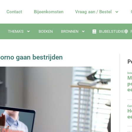
Contact
Bijeenkomsten
Vraag aan / Bestel
THEMA’S
BOEKEN
BRONNEN
BIJBELSTUDIE
porno gaan bestrijden
P