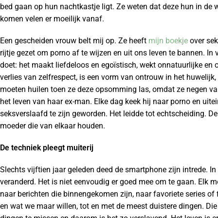
bed gaan op hun nachtkastje ligt. Ze weten dat deze hun in de w
komen velen er moeilijk vanaf.
Een gescheiden vrouw belt mij op. Ze heeft
mijn boekje
over sek
rijtje gezet om porno af te wijzen en uit ons leven te bannen. 
doet: het maakt liefdeloos en egoïstisch, wekt onnatuurlijke en o
verlies van zelfrespect, is een vorm van ontrouw in het huwelijk
moeten huilen toen ze deze opsomming las, omdat ze negen van
het leven van haar ex-man. Elke dag keek hij naar porno en uitei
seksverslaafd te zijn geworden. Het leidde tot echtscheiding. D
moeder die van elkaar houden.
De techniek pleegt muiterij
Slechts vijftien jaar geleden deed de smartphone zijn intrede. In 
veranderd. Het is niet eenvoudig er goed mee om te gaan. Elk
naar berichten die binnengekomen zijn, naar favoriete series of
en wat we maar willen, tot en met de meest duistere dingen. Di