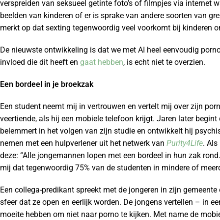
verspreiden van seksueel getinte foto’s of filmpjes via interne
beelden van kinderen of er is sprake van andere soorten van gre
merkt op dat sexting tegenwoordig veel voorkomt bij kinderen on
De nieuwste ontwikkeling is dat we met AI heel eenvoudig porn
invloed die dit heeft en
gaat hebben
, is echt niet te overzien.
Een bordeel in je broekzak
Een student neemt mij in vertrouwen en vertelt mij over zijn por
veertiende, als hij een mobiele telefoon krijgt. Jaren later begi
belemmert in het volgen van zijn studie en ontwikkelt hij psych
nemen met een hulpverlener uit het netwerk van
Purity4Life
. Als
deze: “Alle jongemannen lopen met een bordeel in hun zak rond.”
mij dat tegenwoordig 75% van de studenten in mindere of meer
Een collega-predikant spreekt met de jongeren in zijn gemeente o
sfeer dat ze open en eerlijk worden. De jongens vertellen – in 
moeite hebben om niet naar porno te kijken. Met name de mobiele