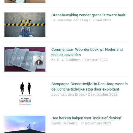
Grensbewaking zonder grens is zware taak
Laurens van der Tang
19 mei 2023
Commentaar: Woordenboek wil Nederland
politiek opvoeden
ds. B. A. Zuiddam
3 januari 2022
Campagne Gendertwijfel in Den Haag weer in
de lucht na tijdelijke stop door exploitant
Jaco van den Broek
2 september 2022
Hoe kerken buigen voor ‘inclusief denken’
Kevin DeYoung
17 november 2022