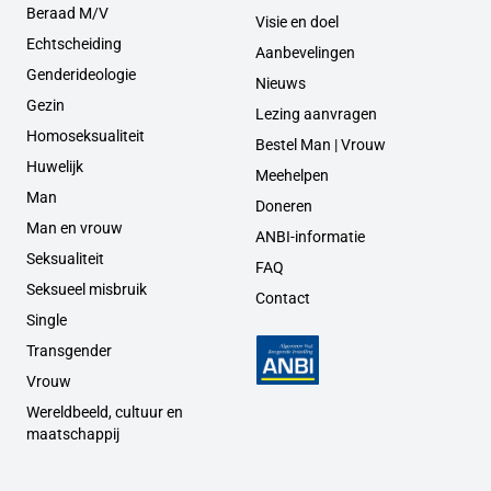
Beraad M/V
Visie en doel
Echtscheiding
Aanbevelingen
Genderideologie
Nieuws
Gezin
Lezing aanvragen
Homoseksualiteit
Bestel Man | Vrouw
Huwelijk
Meehelpen
Man
Doneren
Man en vrouw
ANBI-informatie
Seksualiteit
FAQ
Seksueel misbruik
Contact
Single
Transgender
Vrouw
Wereldbeeld, cultuur en
maatschappij