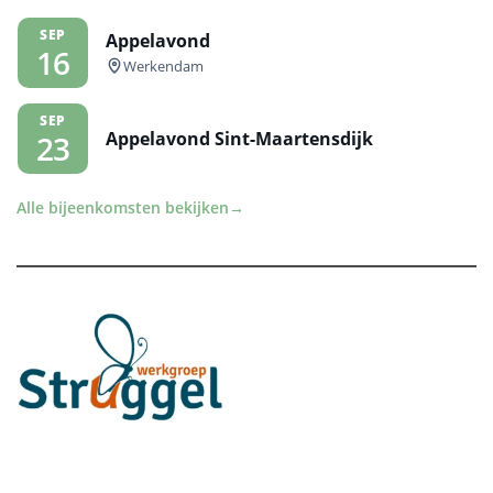
SEP
Appelavond
16
Werkendam
SEP
Appelavond Sint-Maartensdijk
23
Alle bijeenkomsten bekijken
→