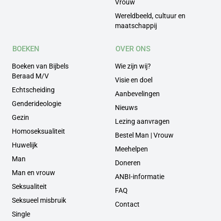
Vrouw
Wereldbeeld, cultuur en
maatschappij
BOEKEN
OVER ONS
Boeken van Bijbels
Wie zijn wij?
Beraad M/V
Visie en doel
Echtscheiding
Aanbevelingen
Genderideologie
Nieuws
Gezin
Lezing aanvragen
Homoseksualiteit
Bestel Man | Vrouw
Huwelijk
Meehelpen
Man
Doneren
Man en vrouw
ANBI-informatie
Seksualiteit
FAQ
Seksueel misbruik
Contact
Single