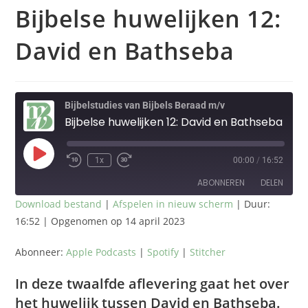
Bijbelse huwelijken 12:
David en Bathseba
Bijbelstudies van Bijbels Beraad m/v
Bijbelse huwelijken 12: David en Bathseba
1x
00:00
/
16:52
ABONNEREN
DELEN
Download bestand
|
Afspelen in nieuw scherm
|
Duur:
16:52
|
Opgenomen op 14 april 2023
DELEN
Apple Podcasts
Spotify
Stitcher
LINK
Abonneer:
Apple Podcasts
|
Spotify
|
Stitcher
RSS FEED
EMBED
In deze twaalfde aflevering gaat het over
het huwelijk tussen David en Bathseba.