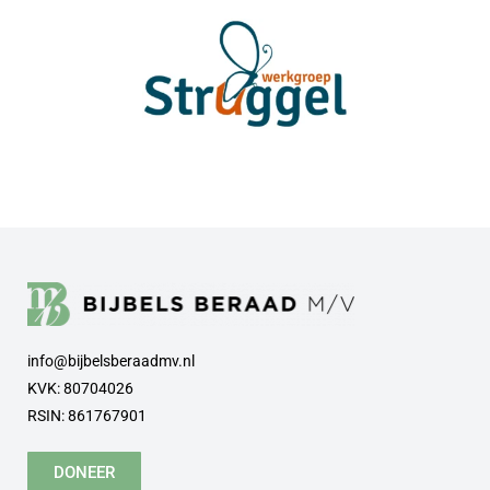
info@bijbelsberaadmv.nl
KVK: 80704026
RSIN: 861767901
DONEER