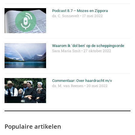
Podcast 8.7 – Mozes en Zippora
ds. C. Sonnevelt
17 mei 2022
Waarom ik ‘dol ben’ op de scheppingsorde
Sara Maria Smit
27 oktober 2022
Commentaar: Over haardracht m/v
ds. M. van Reenen
20 mei 2022
Populaire artikelen