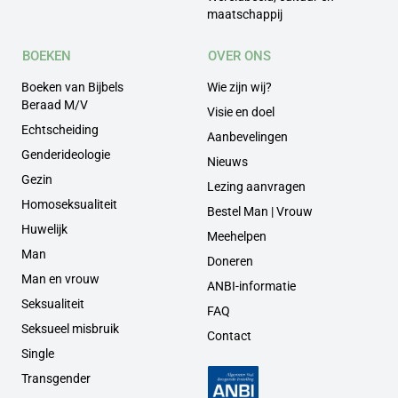
maatschappij
BOEKEN
OVER ONS
Boeken van Bijbels
Wie zijn wij?
Beraad M/V
Visie en doel
Echtscheiding
Aanbevelingen
Genderideologie
Nieuws
Gezin
Lezing aanvragen
Homoseksualiteit
Bestel Man | Vrouw
Huwelijk
Meehelpen
Man
Doneren
Man en vrouw
ANBI-informatie
Seksualiteit
FAQ
Seksueel misbruik
Contact
Single
Transgender