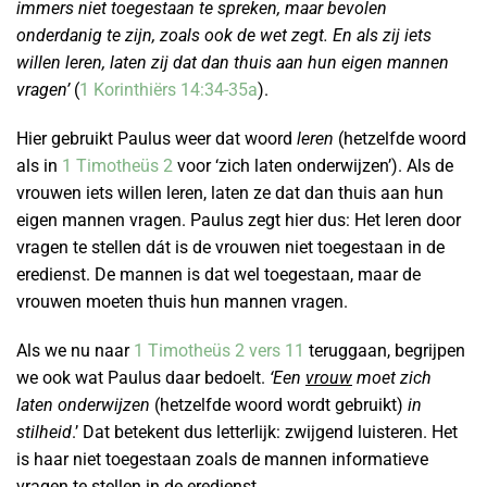
immers niet toegestaan te spreken, maar bevolen
onderdanig te zijn, zoals ook de wet zegt. En als zij iets
willen leren, laten zij dat dan thuis aan hun eigen mannen
vragen’
(
1 Korinthiërs 14:34-35a
).
Hier gebruikt Paulus weer dat woord
leren
(hetzelfde woord
als in
1 Timotheüs 2
voor ‘zich laten onderwijzen’). Als de
vrouwen iets willen leren, laten ze dat dan thuis aan hun
eigen mannen vragen. Paulus zegt hier dus: Het leren door
vragen te stellen dát is de vrouwen niet toegestaan in de
eredienst. De mannen is dat wel toegestaan, maar de
vrouwen moeten thuis hun mannen vragen.
Als we nu naar
1 Timotheüs 2 vers 11
teruggaan, begrijpen
we ook wat Paulus daar bedoelt.
‘Een
vrouw
moet zich
laten onderwijzen
(hetzelfde woord wordt gebruikt)
in
stilheid
.’ Dat betekent dus letterlijk: zwijgend luisteren. Het
is haar niet toegestaan zoals de mannen informatieve
vragen te stellen in de eredienst.