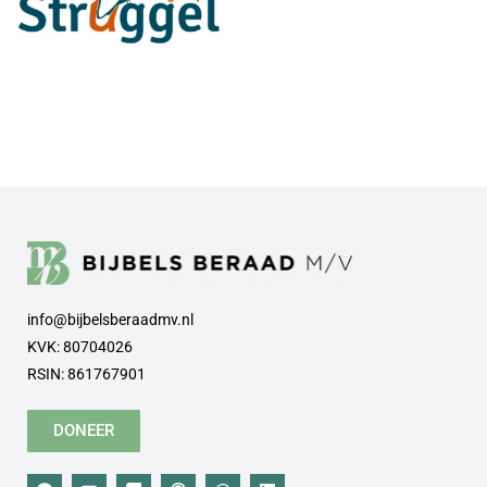
info@bijbelsberaadmv.nl
KVK: 80704026
RSIN: 861767901
DONEER