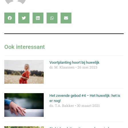
Ook interessant
Voortplanting hoort bij huwelijk
dr. M. Klaassen
26 mei 2023
Het zevende gebod #4 – Het huwelijk: het is
er nog!
ds. T.A. Bakker
30 maart 2021