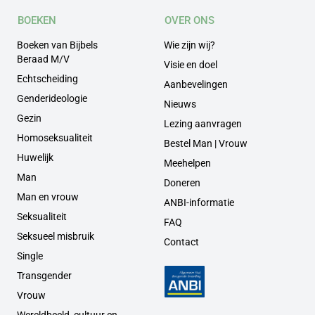
BOEKEN
OVER ONS
Boeken van Bijbels
Wie zijn wij?
Beraad M/V
Visie en doel
Echtscheiding
Aanbevelingen
Genderideologie
Nieuws
Gezin
Lezing aanvragen
Homoseksualiteit
Bestel Man | Vrouw
Huwelijk
Meehelpen
Man
Doneren
Man en vrouw
ANBI-informatie
Seksualiteit
FAQ
Seksueel misbruik
Contact
Single
Transgender
Vrouw