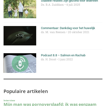
Stabiele relaties zijn gezond voor iedereen
Ds. B.A. Zuiddam
4 juli 2025
Commentaar: Dankdag voor het huwelijk
ds. M. van Reenen
20 oktober 2021
Podcast 8.8 – Salmon en Rachab
ds. H. Drost
1 juni 2022
Populaire artikelen