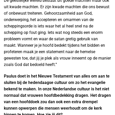
De geestelijke wereld bestaat uit goede machten maar ook
uit kwade machten. Er zijn kwade machten die ons bewust
of onbewust treiteren. Gehoorzaamheid aan God,
onderwerping, het accepteren en omarmen van de
scheppingsorde is iets waar het al heel snel na de
schepping op fout ging. Iets wat nog steeds een enorm
probleem vormt en waar de satan gretig gebruik van
maakt. Wanneer je je hoofd bedekt tijdens het bidden en
profeteren maak je een statement naar de hemelse
gewesten toe, dat jij je plek als vrouw inneemt op de manier
zoals God dat bedoeld heeft.”
Paulus doet in het Nieuwe Testament van alles om aan te
sluiten bij de hedendaagse cultuur om zo het evangelie
bekend te maken. In onze Nederlandse cultuur is het niet
normaal dat vrouwen hoofdbedekking dragen. Het dragen
van een hoofddoek zou dan ook een extra drempel
kunnen opwerpen die mensen weerhoudt om de kerk
binnen te komen. Hoe zie jij dit?