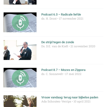
Podcast 6.3 – Radicale liefde
ds. H. Drost
17 november 2021
De strijd tegen de zonde
Ds. D.E. van de Kieft
21 november 2020
Podcast 8.7 – Mozes en Zippora
ds. C. Sonnevelt
17 mei 2022
Vrouw vandaag: terug naar bijbelse paden
Ada Schouten-Verrips
10 april 2021