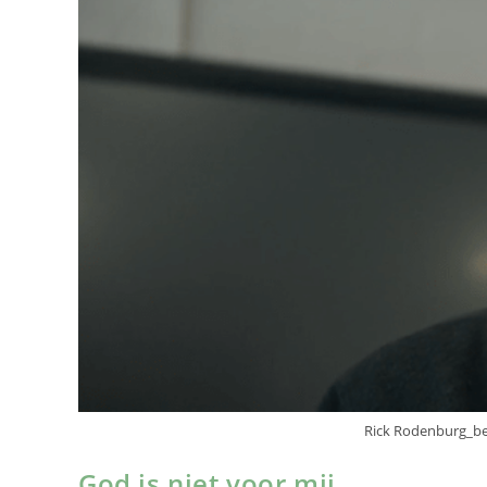
Rick Rodenburg_b
God is niet voor mij