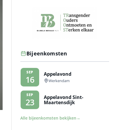
Bijeenkomsten
SEP
Appelavond
16
Werkendam
SEP
Appelavond Sint-
23
Maartensdijk
Alle bijeenkomsten bekijken
→