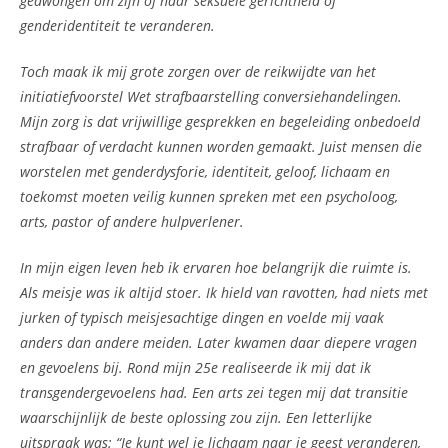
gedwongen om zijn of haar seksuele gerichtheid of
genderidentiteit te veranderen.
Toch maak ik mij grote zorgen over de reikwijdte van het
initiatiefvoorstel Wet strafbaarstelling conversiehandelingen.
Mijn zorg is dat vrijwillige gesprekken en begeleiding onbedoeld
strafbaar of verdacht kunnen worden gemaakt. Juist mensen die
worstelen met genderdysforie, identiteit, geloof, lichaam en
toekomst moeten veilig kunnen spreken met een psycholoog,
arts, pastor of andere hulpverlener.
In mijn eigen leven heb ik ervaren hoe belangrijk die ruimte is.
Als meisje was ik altijd stoer. Ik hield van ravotten, had niets met
jurken of typisch meisjesachtige dingen en voelde mij vaak
anders dan andere meiden. Later kwamen daar diepere vragen
en gevoelens bij. Rond mijn 25e realiseerde ik mij dat ik
transgendergevoelens had. Een arts zei tegen mij dat transitie
waarschijnlijk de beste oplossing zou zijn. Een letterlijke
uitspraak was: “Je kunt wel je lichaam naar je geest veranderen,