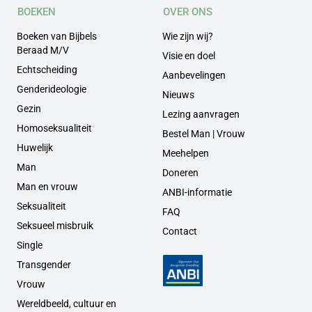
BOEKEN
OVER ONS
Boeken van Bijbels
Wie zijn wij?
Beraad M/V
Visie en doel
Echtscheiding
Aanbevelingen
Genderideologie
Nieuws
Gezin
Lezing aanvragen
Homoseksualiteit
Bestel Man | Vrouw
Huwelijk
Meehelpen
Man
Doneren
Man en vrouw
ANBI-informatie
Seksualiteit
FAQ
Seksueel misbruik
Contact
Single
Transgender
Vrouw
Wereldbeeld, cultuur en