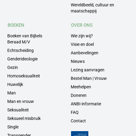
Wereldbeeld, cultuur en
maatschappij
BOEKEN
OVER ONS
Boeken van Bijbels
Wie zijn wij?
Beraad M/V
Visie en doel
Echtscheiding
Aanbevelingen
Genderideologie
Nieuws
Gezin
Lezing aanvragen
Homoseksualiteit
Bestel Man | Vrouw
Huwelijk
Meehelpen
Man
Doneren
Man en vrouw
ANBI-informatie
Seksualiteit
FAQ
Seksueel misbruik
Contact
Single
Transgender