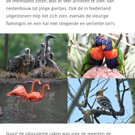
de meimaand zitten, was er veel activiteit te zien: van
nestenbouw tot jonge giertjes. Ook de in Nederland
uitgestorven Hop liet zich zien, evenals de vleurige
flamingo’s en een hal met vliegende en verliefde lori’s.
Naast de inhoudelijk zaken was voor de meesten de