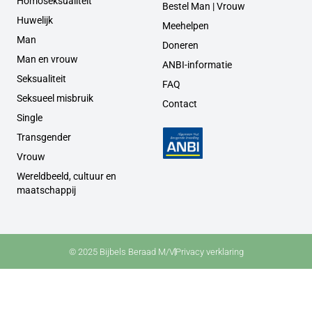
Homoseksualiteit
Bestel Man | Vrouw
Huwelijk
Meehelpen
Man
Doneren
Man en vrouw
ANBI-informatie
Seksualiteit
FAQ
Seksueel misbruik
Contact
Single
Transgender
Vrouw
Wereldbeeld, cultuur en
maatschappij
© 2025 Bijbels Beraad M/V
Privacy verklaring