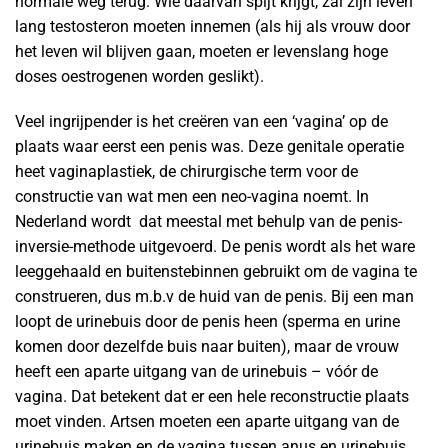
normale weg terug. Wie daarvan spijt krijgt, zal zijn leven
lang testosteron moeten innemen (als hij als vrouw door
het leven wil blijven gaan, moeten er levenslang hoge
doses oestrogenen worden geslikt).
Veel ingrijpender is het creëren van een ‘vagina’ op de
plaats waar eerst een penis was. Deze genitale operatie
heet vaginaplastiek, de chirurgische term voor de
constructie van wat men een neo-vagina noemt. In
Nederland wordt dat meestal met behulp van de penis-
inversie-methode uitgevoerd. De penis wordt als het ware
leeggehaald en buitenstebinnen gebruikt om de vagina te
construeren, dus m.b.v de huid van de penis. Bij een man
loopt de urinebuis door de penis heen (sperma en urine
komen door dezelfde buis naar buiten), maar de vrouw
heeft een aparte uitgang van de urinebuis – vóór de
vagina. Dat betekent dat er een hele reconstructie plaats
moet vinden. Artsen moeten een aparte uitgang van de
urinebuis maken en de vagina tussen anus en urinebuis