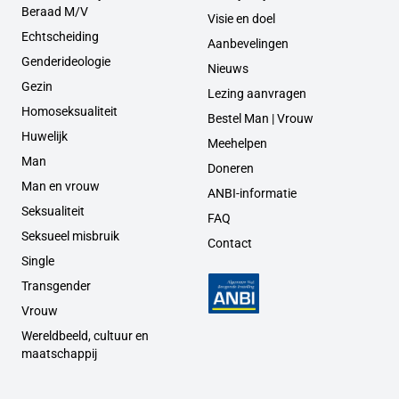
Beraad M/V
Visie en doel
Echtscheiding
Aanbevelingen
Genderideologie
Nieuws
Gezin
Lezing aanvragen
Homoseksualiteit
Bestel Man | Vrouw
Huwelijk
Meehelpen
Man
Doneren
Man en vrouw
ANBI-informatie
Seksualiteit
FAQ
Seksueel misbruik
Contact
Single
Transgender
Vrouw
Wereldbeeld, cultuur en
maatschappij