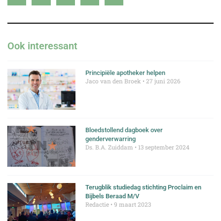
Ook interessant
Principiële apotheker helpen
Jaco van den Broek
27 juni 2026
Bloedstollend dagboek over
genderverwarring
Ds. B.A. Zuiddam
13 september 2024
Terugblik studiedag stichting Proclaim en
Bijbels Beraad M/V
Redactie
9 maart 2023