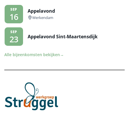
SEP
Appelavond
16
Werkendam
SEP
Appelavond Sint-Maartensdijk
23
Alle bijeenkomsten bekijken
→