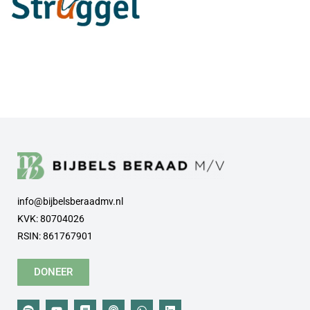
info@bijbelsberaadmv.nl
KVK: 80704026
RSIN: 861767901
DONEER