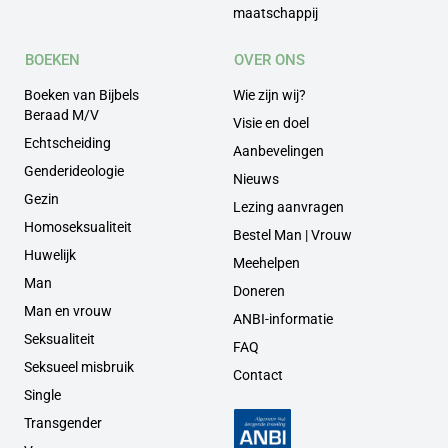
maatschappij
BOEKEN
OVER ONS
Boeken van Bijbels
Wie zijn wij?
Beraad M/V
Visie en doel
Echtscheiding
Aanbevelingen
Genderideologie
Nieuws
Gezin
Lezing aanvragen
Homoseksualiteit
Bestel Man | Vrouw
Huwelijk
Meehelpen
Man
Doneren
Man en vrouw
ANBI-informatie
Seksualiteit
FAQ
Seksueel misbruik
Contact
Single
Transgender