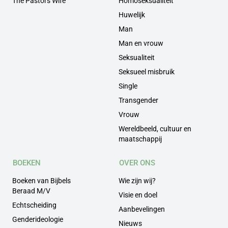
The Pastors Wife
Homoseksualiteit
Huwelijk
Man
Man en vrouw
Seksualiteit
Seksueel misbruik
Single
Transgender
Vrouw
Wereldbeeld, cultuur en
maatschappij
BOEKEN
OVER ONS
Boeken van Bijbels
Wie zijn wij?
Beraad M/V
Visie en doel
Echtscheiding
Aanbevelingen
Genderideologie
Nieuws