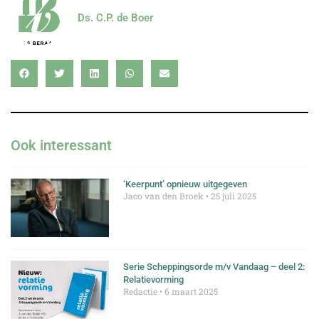
Ds. C.P. de Boer
Ook interessant
‘Keerpunt’ opnieuw uitgegeven
Jaco van den Broek
25 juli 2025
Serie Scheppingsorde m/v Vandaag – deel 2:
Relatievorming
Redactie
6 maart 2025