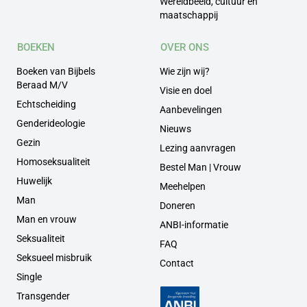
Wereldbeeld, cultuur en
maatschappij
BOEKEN
OVER ONS
Boeken van Bijbels
Wie zijn wij?
Beraad M/V
Visie en doel
Echtscheiding
Aanbevelingen
Genderideologie
Nieuws
Gezin
Lezing aanvragen
Homoseksualiteit
Bestel Man | Vrouw
Huwelijk
Meehelpen
Man
Doneren
Man en vrouw
ANBI-informatie
Seksualiteit
FAQ
Seksueel misbruik
Contact
Single
Transgender