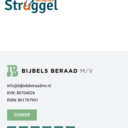
info@bijbelsberaadmv.nl
KVK: 80704026
RSIN: 861767901
DONEER