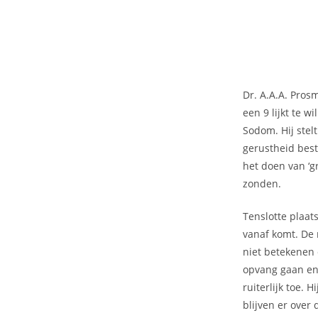
Dr. A.A.A. Pros
een 9 lijkt te 
Sodom. Hij stel
gerustheid best
het doen van ‘gr
zonden.
Tenslotte plaats
vanaf komt. De 
niet betekenen 
opvang gaan en 
ruiterlijk toe. 
blijven er over