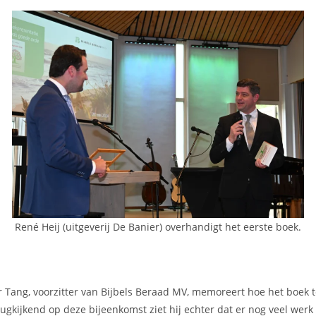
René Heij (uitgeverij De Banier) overhandigt het eerste boek.
 Tang, voorzitter van Bijbels Beraad MV, memoreert hoe het boek t
ugkijkend op deze bijeenkomst ziet hij echter dat er nog veel werk 