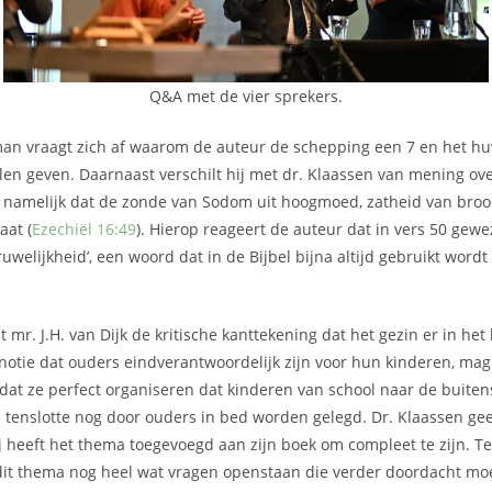
Q&A met de vier sprekers.
man vraagt zich af waarom de auteur de schepping een 7 en het huw
willen geven. Daarnaast verschilt hij met dr. Klaassen van mening o
t namelijk dat de zonde van Sodom uit hoogmoed, zatheid van brood
aat (
Ezechiël 16:49
). Hierop reageert de auteur dat in vers 50 gew
uwelijkheid’, een woord dat in de Bijbel bijna altijd gebruikt wordt
t mr. J.H. van Dijk de kritische kanttekening dat het gezin er in het
notie dat ouders eindverantwoordelijk zijn voor hun kinderen, ma
dat ze perfect organiseren dat kinderen van school naar de buite
tenslotte nog door ouders in bed worden gelegd. Dr. Klaassen geef
Hij heeft het thema toegevoegd aan zijn boek om compleet te zijn. Teg
 dit thema nog heel wat vragen openstaan die verder doordacht m