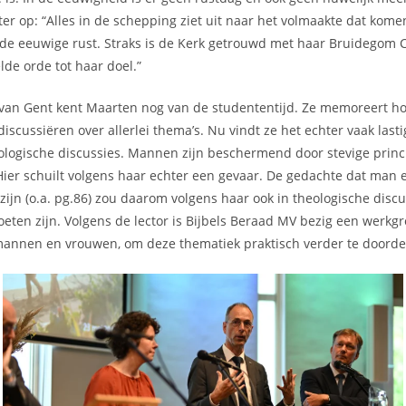
ter op: “Alles in de schepping ziet uit naar het volmaakte dat komen
 de eeuwige rust. Straks is de Kerk getrouwd met haar Bruidegom 
lde orde tot haar doel.”
-van Gent kent Maarten nog van de studententijd. Ze memoreert ho
scussiëren over allerlei thema’s. Nu vindt ze het echter vaak lasti
ologische discussies. Mannen zijn beschermend door stevige princ
ier schuilt volgens haar echter een gevaar. De gedachte dat man 
ijn (o.a. pg.86) zou daarom volgens haar ook in theologische discu
eten zijn. Volgens de lector is Bijbels Beraad MV bezig een werkgr
mannen en vrouwen, om deze thematiek praktisch verder te doord