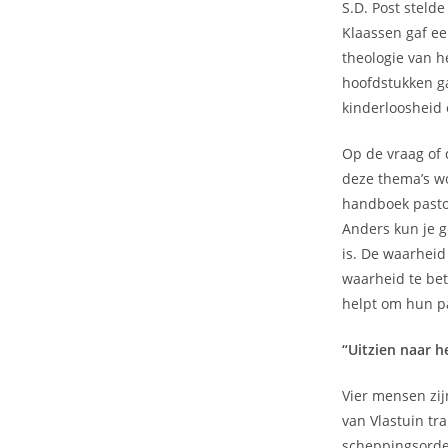
S.D. Post steld
Klaassen gaf ee
theologie van h
hoofdstukken gaa
kinderloosheid e
Op de vraag of 
deze thema’s wo
handboek pastor
Anders kun je g
is. De waarheid
waarheid te bet
helpt om hun p
“Uitzien naar 
Vier mensen zij
van Vlastuin tra
scheppingsorde 