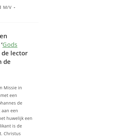
d M/V
ten
‘
Gods
 de lector
n de
 Missie in
 met een
Johannes de
t aan een
het huwelijk een
ikant is de
t. Christus