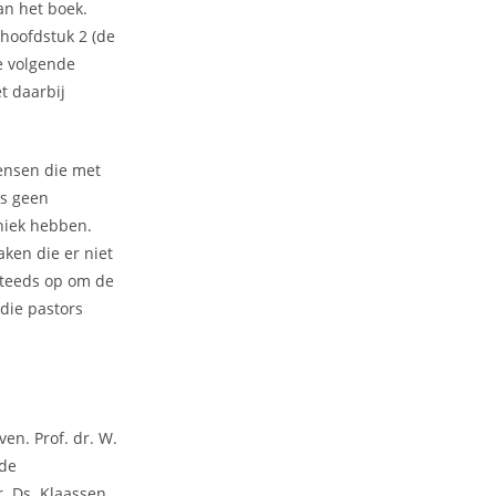
an het boek.
 hoofdstuk 2 (de
e volgende
t daarbij
mensen die met
is geen
thiek hebben.
aken die er niet
steeds op om de
 die pastors
en. Prof. dr. W.
 de
. Ds. Klaassen