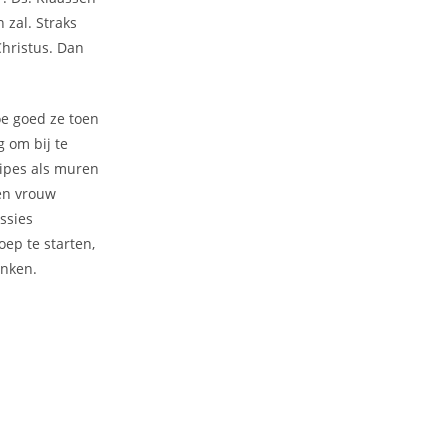
 zal. Straks
Christus. Dan
e goed ze toen
g om bij te
ipes als muren
en vrouw
ssies
oep te starten,
enken.