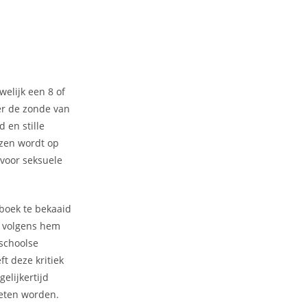
elijk een 8 of
ver de zonde van
 en stille
ezen wordt op
 voor seksuele
 boek te bekaaid
g volgens hem
nschoolse
t deze kritiek
elijkertijd
oeten worden.