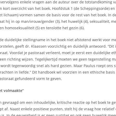
e vervolgens enkele vragen aan de auteur over de totstandkoming v
n kort overzicht van het boek. Hoofdstuk 1 (de Scheppingsorde) en
et lichaam) vormen samen de basis voor de rest van het boek. In d
t hij in op man/vrouw/gender (3), het huwelijk (4), seksualiteit, me
n homoseksualiteit (5) en tenslotte het gezin (6).
de duidelijke stellingname in het boek niet afstotend werkt voor 
rstelen, geeft dr. Klaassen voorzichtig en duidelijk antwoord. “Dit 
aat. Voordat je pastoraat verleent, moet je eerst een duidelijke e
een richting wijzen. Tegelijkertijd moeten we geen tegenstelling m
 wordt tegenwoordig snel als hard gezien. Maar Paulus roept ons 
rachten in liefde.” Dit handboek wil voorzien in een ethische basis
astoraat gefundeerd vorm te geven.
het volmaakte”
n gevraagd om een inhoudelijke, kritische reactie op het boek te gev
pt af. Naast enkele positieve punten, stelt hij de vraag hoe relatief
is. In de eeuwigheid is er geen rustdag en ook geen huwelijk meer