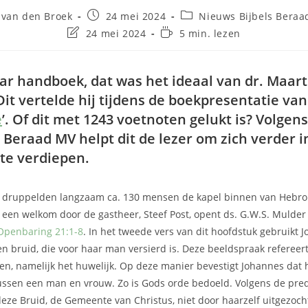
 van den Broek
24 mei 2024
Nieuws Bijbels Beraa
24 mei 2024
5 min. lezen
ar handboek, dat was het ideaal van dr. Maar
it vertelde hij tijdens de boekpresentatie van 
e
’. Of dit met 1243 voetnoten gelukt is? Volgens
s Beraad MV helpt dit de lezer om zich verder i
te verdiepen.
 druppelden langzaam ca. 130 mensen de kapel binnen van Hebron
een welkom door de gastheer, Steef Post, opent ds. G.W.S. Mulder
Openbaring 21:1-8
. In het tweede vers van dit hoofdstuk gebruikt 
n bruid, die voor haar man versierd is. Deze beeldspraak refereer
, namelijk het huwelijk. Op deze manier bevestigt Johannes dat 
tussen een man en vrouw. Zo is Gods orde bedoeld. Volgens de pred
deze Bruid, de Gemeente van Christus, niet door haarzelf uitgezoch