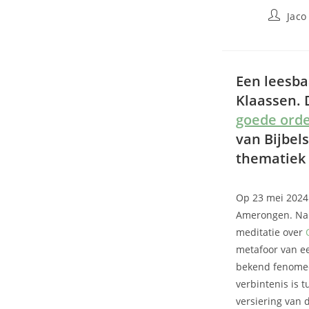
Jaco
Een leesba
Klaassen. D
goede ord
van Bijbel
thematiek 
Op 23 mei 2024
Amerongen. Na 
meditatie over
metafoor van ee
bekend fenomeen
verbintenis is 
versiering van 