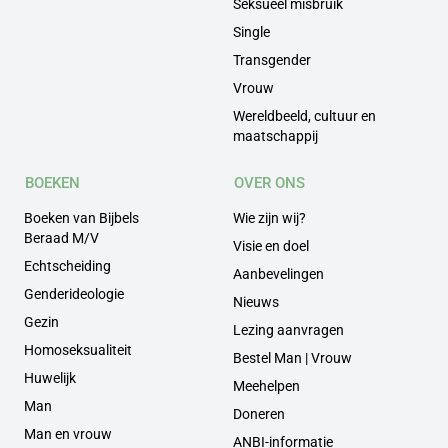
Seksueel misbruik
Single
Transgender
Vrouw
Wereldbeeld, cultuur en
maatschappij
BOEKEN
OVER ONS
Boeken van Bijbels
Wie zijn wij?
Beraad M/V
Visie en doel
Echtscheiding
Aanbevelingen
Genderideologie
Nieuws
Gezin
Lezing aanvragen
Homoseksualiteit
Bestel Man | Vrouw
Huwelijk
Meehelpen
Man
Doneren
Man en vrouw
ANBI-informatie