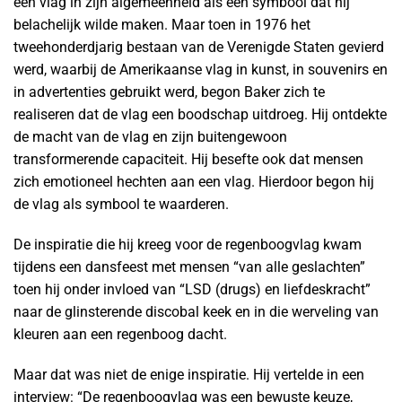
een vlag in zijn algemeenheid als een symbool dat hij
belachelijk wilde maken. Maar toen in 1976 het
tweehonderdjarig bestaan van de Verenigde Staten gevierd
werd, waarbij de Amerikaanse vlag in kunst, in souvenirs en
in advertenties gebruikt werd, begon Baker zich te
realiseren dat de vlag een boodschap uitdroeg. Hij ontdekte
de macht van de vlag en zijn buitengewoon
transformerende capaciteit. Hij besefte ook dat mensen
zich emotioneel hechten aan een vlag. Hierdoor begon hij
de vlag als symbool te waarderen.
De inspiratie die hij kreeg voor de regenboogvlag kwam
tijdens een dansfeest met mensen “van alle geslachten”
toen hij onder invloed van “LSD (drugs) en liefdeskracht”
naar de glinsterende discobal keek en in die werveling van
kleuren aan een regenboog dacht.
Maar dat was niet de enige inspiratie. Hij vertelde in een
interview: “De regenboogvlag was een bewuste keuze,