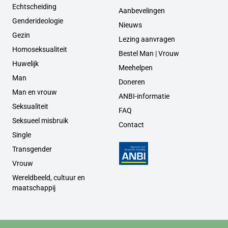
Echtscheiding
Aanbevelingen
Genderideologie
Nieuws
Gezin
Lezing aanvragen
Homoseksualiteit
Bestel Man | Vrouw
Huwelijk
Meehelpen
Man
Doneren
Man en vrouw
ANBI-informatie
Seksualiteit
FAQ
Seksueel misbruik
Contact
Single
Transgender
Vrouw
Wereldbeeld, cultuur en
maatschappij