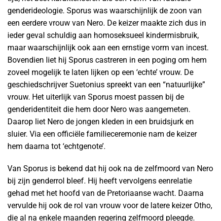
genderideologie. Sporus was waarschijnlijk de zoon van
een eerdere vrouw van Nero. De keizer maakte zich dus in
ieder geval schuldig aan homoseksueel kindermisbruik,
maar waarschijnlijk ook aan een ernstige vorm van incest.
Bovendien liet hij Sporus castreren in een poging om hem
zoveel mogelijk te laten lijken op een ‘echte’ vrouw. De
geschiedschrijver Suetonius spreekt van een “natuurlijke”
vrouw. Het uiterlijk van Sporus moest passen bij de
genderidentiteit die hem door Nero was aangemeten.
Daarop liet Nero de jongen kleden in een bruidsjurk en
sluier. Via een officiële familieceremonie nam de keizer
hem daarna tot ‘echtgenote’.
Van Sporus is bekend dat hij ook na de zelfmoord van Nero
bij zijn genderrol bleef. Hij heeft vervolgens eenrelatie
gehad met het hoofd van de Pretoriaanse wacht. Daarna
vervulde hij ook de rol van vrouw voor de latere keizer Otho,
die al na enkele maanden regering zelfmoord pleegde.