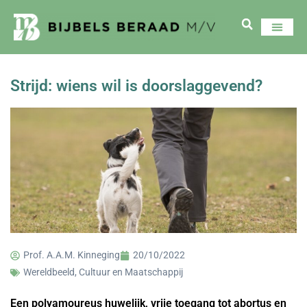
Strijd: wiens wil is doorslaggevend?
Prof. A.A.M. Kinneging
20/10/2022
Wereldbeeld, Cultuur en Maatschappij
Een polyamoureus huwelijk, vrije toegang tot abortus en