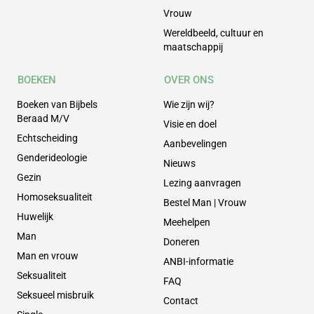
Vrouw
Wereldbeeld, cultuur en
maatschappij
BOEKEN
OVER ONS
Boeken van Bijbels
Wie zijn wij?
Beraad M/V
Visie en doel
Echtscheiding
Aanbevelingen
Genderideologie
Nieuws
Gezin
Lezing aanvragen
Homoseksualiteit
Bestel Man | Vrouw
Huwelijk
Meehelpen
Man
Doneren
Man en vrouw
ANBI-informatie
Seksualiteit
FAQ
Seksueel misbruik
Contact