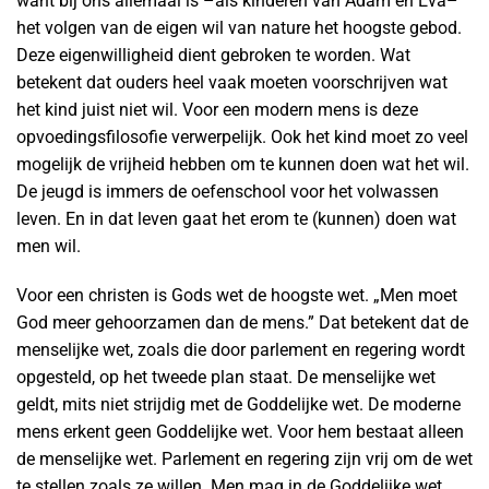
want bij ons allemaal is –als kinderen van Adam en Eva–
het volgen van de eigen wil van nature het hoogste gebod.
Deze eigenwilligheid dient gebroken te worden. Wat
betekent dat ouders heel vaak moeten voorschrijven wat
het kind juist niet wil. Voor een modern mens is deze
opvoedingsfilosofie verwerpelijk. Ook het kind moet zo veel
mogelijk de vrijheid hebben om te kunnen doen wat het wil.
De jeugd is immers de oefenschool voor het volwassen
leven. En in dat leven gaat het erom te (kunnen) doen wat
men wil.
Voor een christen is Gods wet de hoogste wet. „Men moet
God meer gehoorzamen dan de mens.” Dat betekent dat de
menselijke wet, zoals die door parlement en regering wordt
opgesteld, op het tweede plan staat. De menselijke wet
geldt, mits niet strijdig met de Goddelijke wet. De moderne
mens erkent geen Goddelijke wet. Voor hem bestaat alleen
de menselijke wet. Parlement en regering zijn vrij om de wet
te stellen zoals ze willen. Men mag in de Goddelijke wet