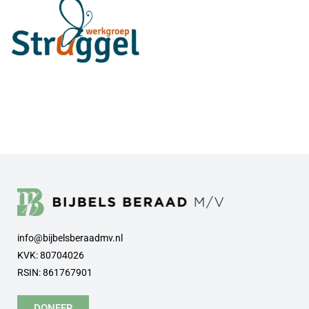
info@bijbelsberaadmv.nl
KVK: 80704026
RSIN: 861767901
DONEER