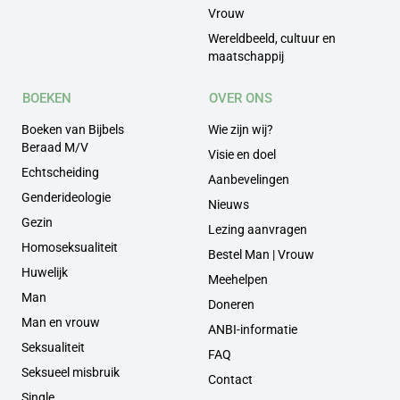
Vrouw
Wereldbeeld, cultuur en
maatschappij
BOEKEN
OVER ONS
Boeken van Bijbels
Wie zijn wij?
Beraad M/V
Visie en doel
Echtscheiding
Aanbevelingen
Genderideologie
Nieuws
Gezin
Lezing aanvragen
Homoseksualiteit
Bestel Man | Vrouw
Huwelijk
Meehelpen
Man
Doneren
Man en vrouw
ANBI-informatie
Seksualiteit
FAQ
Seksueel misbruik
Contact
Single