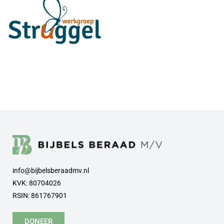
info@bijbelsberaadmv.nl
KVK: 80704026
RSIN: 861767901
DONEER