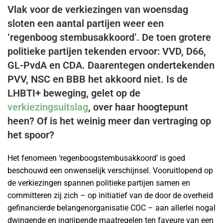
V
lak
voor de verkiezingen van woensdag
s
loten een aantal partijen
weer een
‘regenboog stembusakkoord’. De toen grotere
politieke partijen tekenden ervoor: VVD, D66,
GL-PvdA en CDA. Daarentegen ondertekenden
PVV, NSC en BBB het akkoord niet. Is de
LHBTI+ beweging, gelet op de
verkiezingsuitslag
, over haar hoogtepunt
heen? Of is het weinig meer dan vertraging op
het spoor?
Het fenomeen ‘regenboogstembusakkoord’ is goed
beschouwd een onwenselijk verschijnsel. Vooruitlopend op
de verkiezingen spannen politieke partijen samen en
committeren zij zich – op initiatief van de door de overheid
gefinancierde belangenorganisatie COC – aan allerlei nogal
dwingende en ingrijpende maatregelen ten faveure van een