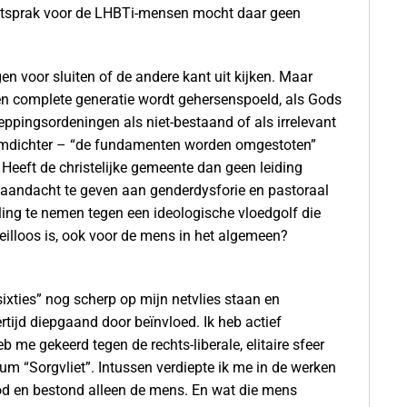
teun uitsprak voor de LHBTi-mensen mocht daar geen
n voor sluiten of de andere kant uit kijken. Maar
een complete generatie wordt gehersenspoeld, als Gods
ppingsordeningen als niet-bestaand of als irrelevant
lmdichter – “de fundamenten worden omgestoten”
Heeft de christelijke gemeente dan geen leiding
 aandacht te geven aan genderdysforie en pastoraal
ling te nemen tegen een ideologische vloedgolf die
heilloos is, ook voor de mens in het algemeen?
ixties” nog scherp op mijn netvlies staan en
ertijd diepgaand door beïnvloed. Ik heb actief
me gekeerd tegen de rechts-liberale, elitaire sfeer
um “Sorgvliet”. Intussen verdiepte ik me in de werken
od en bestond alleen de mens. En wat die mens