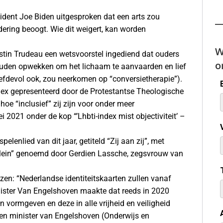
ident Joe Biden uitgesproken dat een arts zou
ring beoogt. Wie dit weigert, kan worden
W
stin Trudeau een wetsvoorstel ingediend dat ouders
o
zouden opwekken om het lichaam te aanvaarden en lief
efdevol ook, zou neerkomen op “conversietherapie”).
dex gepresenteerd door de Protestantse Theologische
oe “inclusief” zij zijn voor onder meer
 2021 onder de kop “’Lhbti-index mist objectiviteit’ –
lenlied van dit jaar, getiteld “Zij aan zij”, met
 (“vilein” genoemd door Gerdien Lassche, zegsvrouw van
ezen: “Nederlandse identiteitskaarten zullen vanaf
ister Van Engelshoven maakte dat reeds in 2020
n vormgeven en deze in alle vrijheid en veiligheid
 en minister van Engelshoven (Onderwijs en