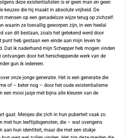
lgens deze existentialisten is er geen man en geen
 keuzes die hij maakt in absolute vrijheid. De
erpt mensen op een genadeloze wijze terug op zichzelf.
waarin ze toevallig geworpen zijn, in een heelal
eid van dit bestaan, zoals het getekend werd door
t punt heb gestaan een einde aan mijn leven te
id. Dat ik naderhand mijn Schepper heb mogen vinden
ht ontvangen door het herscheppende werk van de
nder gun ik iedereen.
 over onze jonge generatie. Het is een generatie die
me of – beter nog – door het oude existentialisme
 een mooi jasje met bijna alle kleuren van de
art gaat. Meisjes die zich in hun puberteit vaak zo
ken met hun leeftijdsgenoten, die – wat overigens
en aan hun identiteit, maar die met een stukje
n hun weg wel zullen vinden. Het zijn deze meiden die