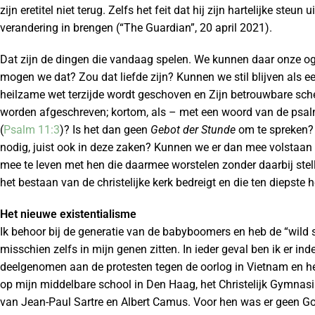
zijn eretitel niet terug. Zelfs het feit dat hij zijn hartelijke s
verandering in brengen (“The Guardian”, 20 april 2021).
Dat zijn de dingen die vandaag spelen. We kunnen daar onze oge
mogen we dat? Zou dat liefde zijn? Kunnen we stil blijven als 
heilzame wet terzijde wordt geschoven en Zijn betrouwbare sche
worden afgeschreven; kortom, als – met een woord van de psa
(
Psalm 11:3
)? Is het dan geen
Gebot der Stunde
om te spreken? 
nodig, juist ook in deze zaken? Kunnen we er dan mee volstaan
mee te leven met hen die daarmee worstelen zonder daarbij stel
het bestaan van de christelijke kerk bedreigt en die ten diepste 
Het nieuwe existentialisme
Ik behoor bij de generatie van de babyboomers en heb de “wild s
misschien zelfs in mijn genen zitten. In ieder geval ben ik er ind
deelgenomen aan de protesten tegen de oorlog in Vietnam en heb 
op mijn middelbare school in Den Haag, het Christelijk Gymnasi
van Jean-Paul Sartre en Albert Camus. Voor hen was er geen G