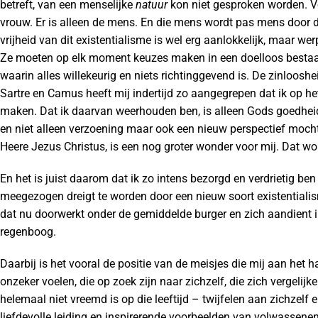
betreft, van een menselijke
natuur
kon niet gesproken worden. Vo
vrouw. Er is alleen de mens. En die mens wordt pas mens door de
vrijheid van dit existentialisme is wel erg aanlokkelijk, maar w
Ze moeten op elk moment keuzes maken in een doelloos bestaan 
waarin alles willekeurig en niets richtinggevend is. De zinloosh
Sartre en Camus heeft mij indertijd zo aangegrepen dat ik op he
maken. Dat ik daarvan weerhouden ben, is alleen Gods goedhe
en niet alleen verzoening maar ook een nieuw perspectief moc
Heere Jezus Christus, is een nog groter wonder voor mij. Dat wo
En het is juist daarom dat ik zo intens bezorgd en verdrietig ben
meegezogen dreigt te worden door een nieuw soort existentialis
dat nu doorwerkt onder de gemiddelde burger en zich aandient in
regenboog.
Daarbij is het vooral de positie van de meisjes die mij aan het h
onzeker voelen, die op zoek zijn naar zichzelf, die zich vergelij
helemaal niet vreemd is op die leeftijd – twijfelen aan zichzelf 
liefdevolle leiding en inspirerende voorbeelden van volwassene