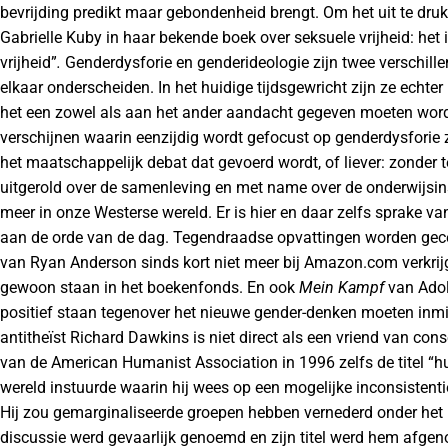
bevrijding predikt maar gebondenheid brengt. Om het uit te dr
Gabrielle Kuby in haar bekende boek over seksuele vrijheid: het 
vrijheid”
.
Genderdysforie en genderideologie zijn twee verschill
elkaar onderscheiden. In het huidige tijdsgewricht zijn ze echter
het een zowel als aan het ander aandacht gegeven moeten worde
verschijnen waarin eenzijdig wordt gefocust op genderdysforie z
het maatschappelijk debat dat gevoerd wordt, of liever: zonder
uitgerold over de samenleving en met name over de onderwijsin
meer in onze Westerse wereld. Er is hier en daar zelfs sprake 
aan de orde van de dag. Tegendraadse opvattingen worden gece
van Ryan Anderson sinds kort niet meer bij Amazon.com verkri
gewoon staan in het boekenfonds. En ook
Mein Kampf
van Adol
positief staan tegenover het nieuwe gender-denken moeten inmi
antitheïst Richard Dawkins is niet direct als een vriend van cons
van de American Humanist Association in 1996 zelfs de titel “h
wereld instuurde waarin hij wees op een mogelijke inconsistent
Hij zou gemarginaliseerde groepen hebben vernederd onder het 
discussie werd gevaarlijk genoemd en zijn titel werd hem afge