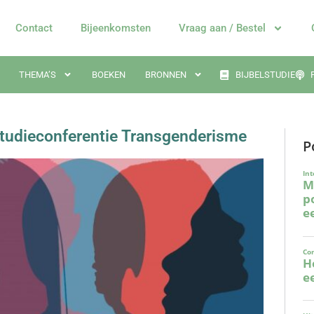
Contact
Bijeenkomsten
Vraag aan / Bestel
THEMA’S
BOEKEN
BRONNEN
BIJBELSTUDIE
 studieconferentie Transgenderisme
P