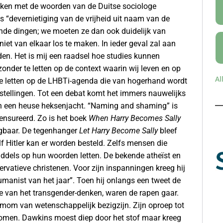
ukken met de woorden van de Duitse sociologe
is “devernietiging van de vrijheid uit naam van de
ende dingen; we moeten ze dan ook duidelijk van
 niet van elkaar los te maken. In ieder geval zal aan
n. Het is mij een raadsel hoe studies kunnen
onder te letten op de context waarin wij leven en op
Al
 te letten op de LHBTi-agenda die van hogerhand wordt
stellingen. Tot een debat komt het immers nauwelijks
van een heuse heksenjacht. “Naming and shaming” is
nsureerd. Zo is het boek
When Harry Becomes Sally
jgbaar. De tegenhanger
Let Harry Become Sally
bleef
f Hitler kan er worden besteld. Zelfs mensen die
ddels op hun woorden letten. De bekende atheïst en
ervatieve christenen. Voor zijn inspanningen kreeg hij
umanist van het jaar”. Toen hij onlangs een tweet de
ie van het transgender-denken, waren de rapen gaar.
mom van wetenschappelijk bezigzijn. Zijn oproep tot
nomen. Dawkins moest diep door het stof maar kreeg