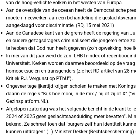
van de hoog-verlichte volken in het westen van Europa.
Aan de overzijde van de oceaan heeft de Democratische pres
moeten meewerken aan een behandeling die geslachtsverande
aangeklaagd voor discriminatie. (RD, 15 mei 2021)
Aan de Canadese kant van de grens heeft de regering van Ju
en oudere gezagsdragers criminaliseert die jongeren ertoe 
te hebben dat God hun heeft gegeven (zo’n opwekking, hoe li
In mei van dit jaar werd de zgn. LHBTi-index of regenboogin
Universiteit. Kerken worden daarmee beoordeeld op de vraag h
homoseksuelen en transgenders (zie het RD-artikel van 28 mei
Kritiek P.J. Vergunst op PThU”).
Ongeveer tegelijkertijd krijgen scholen te maken met Koningsspe
daarin de regels “Kijk hoe mooi, in de mix / hij of zij of X”
Gezinsplatform.NL).
Afgelopen zaterdag was het volgende bericht in de krant te l
2024 of 2025 geen geslachtsaanduiding meer bevatten”. Min
bekend. Ze schreef toen dat ‘burgers zelf hun identiteit kunne
kunnen uitdragen.’ (…) Minister Dekker (Rechtsbescherming)