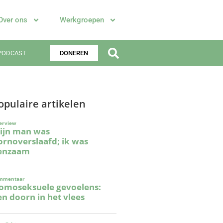
Over ons
Werkgroepen
PODCAST
DONEREN
opulaire artikelen