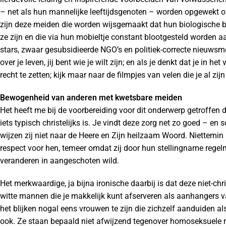
– net als hun mannelijke leeftijdsgenoten – worden opgewekt om 
zijn deze meiden die worden wijsgemaakt dat hun biologische b
ze zijn en die via hun mobieltje constant blootgesteld worden a
stars, zwaar gesubsidieerde NGO’s en politiek-correcte nieuwsmedi
over je leven, jij bent wie je wilt zijn; en als je denkt dat je in h
recht te zetten; kijk maar naar de filmpjes van velen die je al zi
Bewogenheid van anderen met kwetsbare meiden
Het heeft me bij de voorbereiding voor dit onderwerp getroffe
iets typisch christelijks is. Je vindt deze zorg net zo goed – e
wijzen zij niet naar de Heere en Zijn heilzaam Woord. Niettemin 
respect voor hen, temeer omdat zij door hun stellingname rege
veranderen in aangeschoten wild.
Het merkwaardige, ja bijna ironische daarbij is dat deze niet-c
witte mannen die je makkelijk kunt afserveren als aanhangers 
het blijken nogal eens vrouwen te zijn die zichzelf aanduiden als
ook. Ze staan bepaald niet afwijzend tegenover homoseksuele