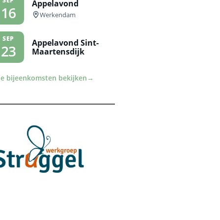
SEP
Appelavond
16
Werkendam
SEP
Appelavond Sint-
23
Maartensdijk
le bijeenkomsten bekijken
→