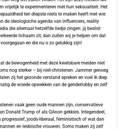
vrijelijk te experimenteren met hun seksualiteit. Het
epaaldheid ten diepste niets te maken heeft met wie
an de ideologische agenda van influencers, reality
a die allemaal hetzelfde liedje zingen: jij beslist
et verkeerde lichaam zit, dan zullen wij je helpen om dat
jn voorgegaan en die nu o zo gelukkig zijn!
n dat de bewogenheid met deze kwetsbare meiden niet
n soms nog sterker – bij niet-christenen. Jammer genoeg
laten zij het gezonde verstand spreken en voel ik diep
lmatig de woede opwekken van de genderlobby en zelf
hristenen vaak geen oude mannen zijn, conservatieve
van Donald Trump of als QAnon gekkies. Integendeel,
 progressief, joods-liberaal, feministisch of wat dan
 mannen en lesbische vrouwen. Soms maken zij zelf