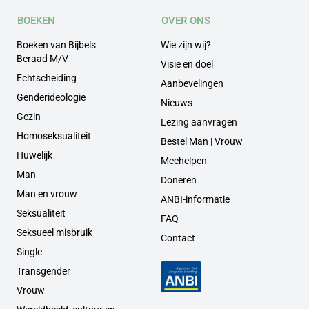
BOEKEN
OVER ONS
Boeken van Bijbels
Wie zijn wij?
Beraad M/V
Visie en doel
Echtscheiding
Aanbevelingen
Genderideologie
Nieuws
Gezin
Lezing aanvragen
Homoseksualiteit
Bestel Man | Vrouw
Huwelijk
Meehelpen
Man
Doneren
Man en vrouw
ANBI-informatie
Seksualiteit
FAQ
Seksueel misbruik
Contact
Single
Transgender
Vrouw