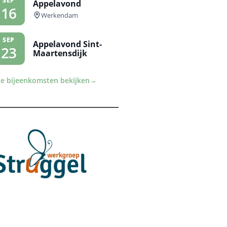
SEP
Appelavond
16
Werkendam
SEP
Appelavond Sint-
23
Maartensdijk
le bijeenkomsten bekijken
→