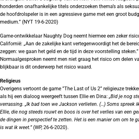
honderden onafhankelijke titels onderzoeken thema’s als seksual
de hoofdrolspeler is in een agressieve game met een groot budge
medium.” (NYT 19-6-2020)
Game-ontwikkelaar Naughty Dog neemt hiermee een zeker risico
Californië: „Aan de zakelijke kant vertegenwoordigt het de berei
zeggen: we gaan het geld en de tijd in deze voorstelling steken.
Normaalgesproken neemt men niet graag het risico om delen va
blijkbaar is dit onderwerp het risico waard.
Religieus
Overigens vertoont de game ”The Last of Us 2” religieuze trekk
als hij een dialoog weergeeft tussen Ellie en Dina:
„Bid je nog st
verrassing. „Ik bad toen we Jackson verlieten. (…) Soms spreek ik
Ellie, die nog steeds rouwt en boos is over het verlies van een ge
de dingen in perspectief te zetten. Het is een manier om om te g
is wat ik weet.”
(WP, 26-6-2020).