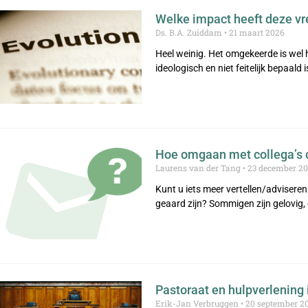
Welke impact heeft deze vr
Ds. B.A. Zuiddam
21 maart 2026
Heel weinig. Het omgekeerde is wel 
ideologisch en niet feitelijk bepaal
Hoe omgaan met collega’s d
Laurens van der Tang
23 december 20
Kunt u iets meer vertellen/adviseren
geaard zijn? Sommigen zijn gelovig,
Pastoraat en hulpverlening
Erik-Jan Verbruggen
20 september 2