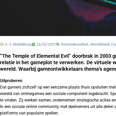
A. S. Middelkoop
26/02/2021
homoseksualiteit
,
Wereldbeeld, Cu
”The Temple of Elemental Evil” doorbrak in 2003 
relatie in het gameplot te verwerken. De virtuele w
wereld. Waarbij gameontwikkelaars thema’s agen
Uitproberen
Dat gamers zichzelf op een eenzame plaats thuis opsluiten met 
wereld van onlinegames een sociale component ingebracht. Spele
te vinden. Zij werken samen, ondernemen strategische acties 
In een sociale online community, met deelnemers uit alle dele
platforms van populaire spellen.