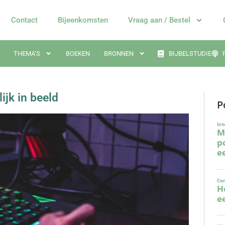
Contact
Bijeenkomsten
Vraag aan / Bestel
THEMA’S
BOEKEN
BRONNEN
BIJBELSTUDIE
jk in beeld
P