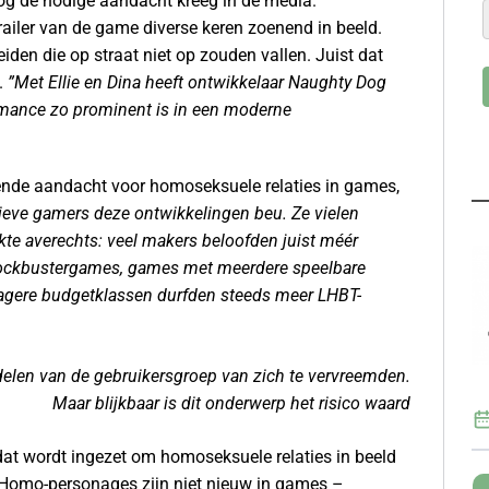
nog de nodige aandacht kreeg in de media.
 trailer van de game diverse keren zoenend in beeld.
iden die op straat niet op zouden vallen. Juist dat
.
”Met Ellie en Dina heeft ontwikkelaar Naughty Dog
romance zo prominent is in een moderne
ende aandacht voor homoseksuele relaties in games,
eve gamers deze ontwikkelingen beu. Ze vielen
e averechts: veel makers beloofden juist méér
blockbustergames, games met meerdere speelbare
 lagere budgetklassen durfden steeds meer LHBT-
elen van de gebruikersgroep van zich te vervreemden.
Maar blijkbaar is dit onderwerp het risico waard
 dat wordt ingezet om homoseksuele relaties in beeld
„Homo-personages zijn niet nieuw in games –