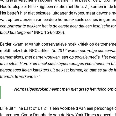
vorig jaar verschenen populaire game ”The Last of Us 2” toch 
Hoofdrolspeler Ellie krijgt een relatie met Dina. Zij komen in de
Het betreft hier niet seksueel uitdagende types, maar gewone me
valt op ten aanzien van eerdere homoseksuele scenes in games
een primeur te pakken: het is de eerste keer dat een lesbische 
blockbustergame”
(NRC 15-6-2020).
Eerder kwam er vanuit conservatieve hoek kritiek op de toenem
meldt hetzelfde NRC-artikel:
”In 2014 waren sommige conservati
gamemakers, met name vrouwen, aan op sociale media. Het werkt
diversiteit. Homo- en biseksuele bijpersonages verschenen in 
personages lieten karakters uit de kast komen, en games uit de
thema’s te verkennen.”
Normaalgesproken neemt men niet graag het risico om d
Ellie uit ”The Last of Us 2” is een voorbeeld van een personage
te brengen. Conor Dougherty van de New York Times reageert: 