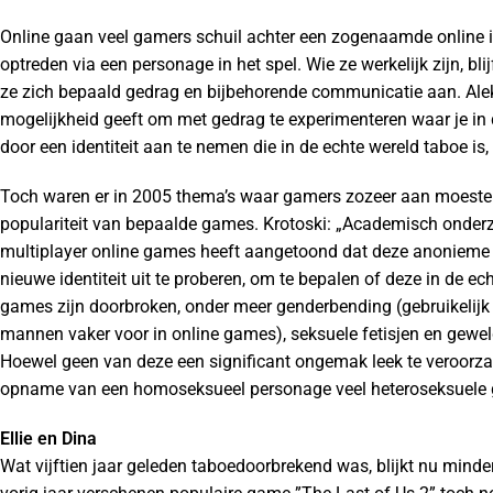
Online gaan veel gamers schuil achter een zogenaamde online id
optreden via een personage in het spel. Wie ze werkelijk zijn, 
ze zich bepaald gedrag en bijbehorende communicatie aan. Alek
mogelijkheid geeft om met gedrag te experimenteren waar je in d
door een identiteit aan te nemen die in de echte wereld taboe is,
Toch waren er in 2005 thema’s waar gamers zozeer aan moesten 
populariteit van bepaalde games. Krotoski: „Academisch onder
multiplayer online games heeft aangetoond dat deze anonieme
nieuwe identiteit uit te proberen, om te bepalen of deze in de ech
games zijn doorbroken, onder meer genderbending (gebruikelijk 
mannen vaker voor in online games), seksuele fetisjen en gewel
Hoewel geen van deze een significant ongemak leek te veroorzak
opname van een homoseksueel personage veel heteroseksuele 
Ellie en Dina
Wat vijftien jaar geleden taboedoorbrekend was, blijkt nu minde