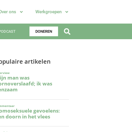
Over ons
Werkgroepen
PODCAST
DONEREN
opulaire artikelen