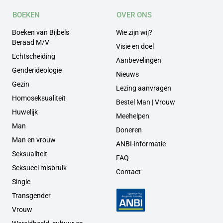
BOEKEN
OVER ONS
Boeken van Bijbels
Wie zijn wij?
Beraad M/V
Visie en doel
Echtscheiding
Aanbevelingen
Genderideologie
Nieuws
Gezin
Lezing aanvragen
Homoseksualiteit
Bestel Man | Vrouw
Huwelijk
Meehelpen
Man
Doneren
Man en vrouw
ANBI-informatie
Seksualiteit
FAQ
Seksueel misbruik
Contact
Single
Transgender
Vrouw